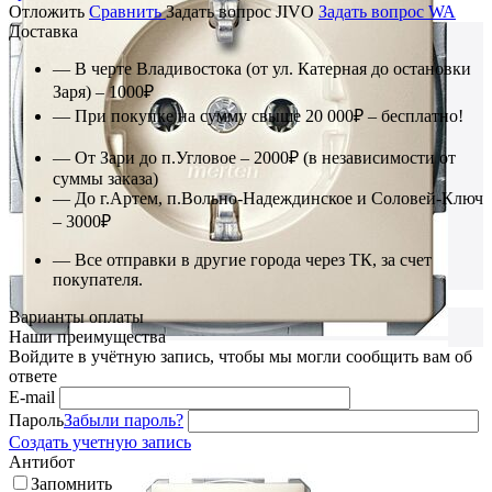
Отложить
Сравнить
Задать вопрос JIVO
Задать вопрос WA
Доставка
— В черте Владивостока (от ул. Катерная до остановки
Заря) – 1000₽
— При покупке на сумму свыше 20 000₽ – бесплатно!
— От Зари до п.Угловое – 2000₽ (в независимости от
суммы заказа)
— До г.Артем, п.Вольно-Надеждинское и Соловей-Ключ
– 3000₽
— Все отправки в другие города через ТК, за счет
покупателя.
Варианты оплаты
Наши преимущества
Войдите в учётную запись, чтобы мы могли сообщить вам об
ответе
E-mail
Пароль
Забыли пароль?
Создать учетную запись
Антибот
Запомнить