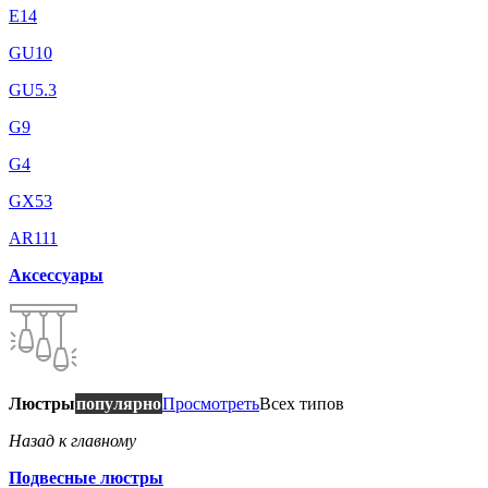
E14
GU10
GU5.3
G9
G4
GX53
AR111
Аксессуары
Люстры
популярно
Просмотреть
Всех типов
Назад к главному
Подвесные люстры