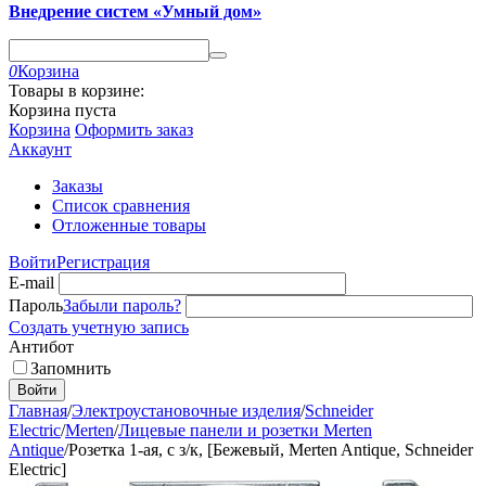
Внедрение систем «Умный дом»
0
Корзина
Товары в корзине:
Корзина пуста
Корзина
Оформить заказ
Аккаунт
Заказы
Список сравнения
Отложенные товары
Войти
Регистрация
E-mail
Пароль
Забыли пароль?
Создать учетную запись
Антибот
Запомнить
Войти
Главная
/
Электроустановочные изделия
/
Schneider
Electric
/
Merten
/
Лицевые панели и розетки Merten
Antique
/
Розетка 1-ая, с з/к, [Бежевый, Merten Antique, Schneider
Electric]