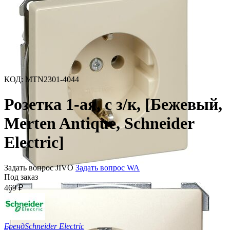
КОД
:
MTN2301-4044
Розетка 1-ая, с з/к, [Бежевый,
Merten Antique, Schneider
Electric]
Задать вопрос JIVO
Задать вопрос WA
Под заказ
469
₽
Бренд
Schneider Electric