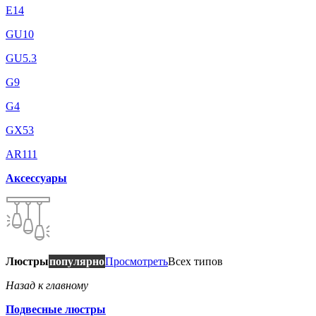
E14
GU10
GU5.3
G9
G4
GX53
AR111
Аксессуары
Люстры
популярно
Просмотреть
Всех типов
Назад к главному
Подвесные люстры