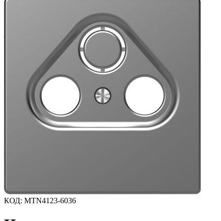
КОД
:
MTN4123-6036