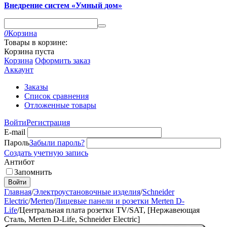
Внедрение систем «Умный дом»
0
Корзина
Товары в корзине:
Корзина пуста
Корзина
Оформить заказ
Аккаунт
Заказы
Список сравнения
Отложенные товары
Войти
Регистрация
E-mail
Пароль
Забыли пароль?
Создать учетную запись
Антибот
Запомнить
Войти
Главная
/
Электроустановочные изделия
/
Schneider
Electric
/
Merten
/
Лицевые панели и розетки Merten D-
Life
/
Центральная плата розетки TV/SAT, [Нержавеющая
Сталь, Merten D-Life, Schneider Electric]