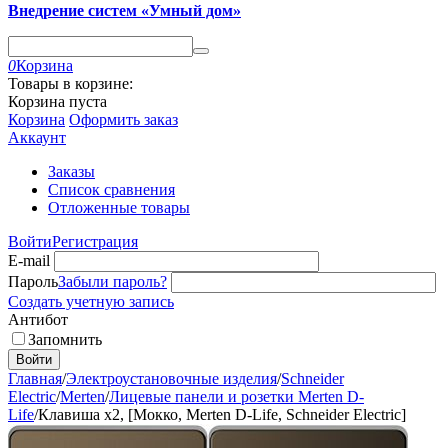
Внедрение систем «Умный дом»
0
Корзина
Товары в корзине:
Корзина пуста
Корзина
Оформить заказ
Аккаунт
Заказы
Список сравнения
Отложенные товары
Войти
Регистрация
E-mail
Пароль
Забыли пароль?
Создать учетную запись
Антибот
Запомнить
Войти
Главная
/
Электроустановочные изделия
/
Schneider
Electric
/
Merten
/
Лицевые панели и розетки Merten D-
Life
/
Клавиша х2, [Мокко, Merten D-Life, Schneider Electric]