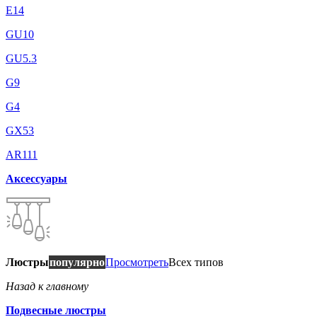
E14
GU10
GU5.3
G9
G4
GX53
AR111
Аксессуары
Люстры
популярно
Просмотреть
Всех типов
Назад к главному
Подвесные люстры