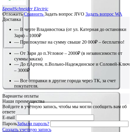
Бренд
Schneider Electric
Отложить
Сравнить
Задать вопрос JIVO
Задать вопрос WA
Доставка
— В черте Владивостока (от ул. Катерная до остановки
Заря) – 1000₽
— При покупке на сумму свыше 20 000₽ – бесплатно!
— От Зари до п.Угловое – 2000₽ (в независимости от
суммы заказа)
— До г.Артем, п.Вольно-Надеждинское и Соловей-Ключ
– 3000₽
— Все отправки в другие города через ТК, за счет
покупателя.
Варианты оплаты
Наши преимущества
Войдите в учётную запись, чтобы мы могли сообщить вам об
ответе
E-mail
Пароль
Забыли пароль?
Создать учетную запись