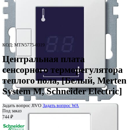
КОД
:
MTN5775-0319
Центральная плата
сенсорного терморегулятора
теплого пола, [Белый, Merten
System M, Schneider Electric]
Задать вопрос JIVO
Задать вопрос WA
Под заказ
744
₽