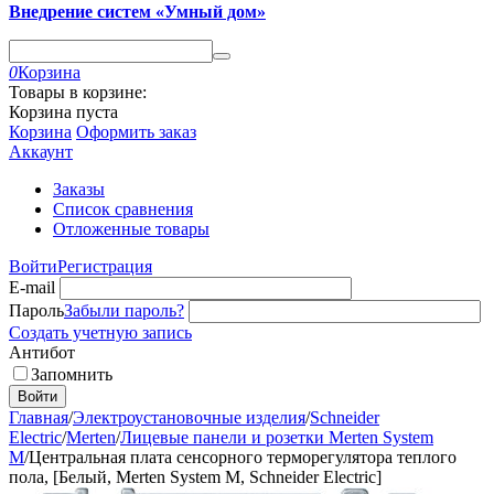
Внедрение систем «Умный дом»
0
Корзина
Товары в корзине:
Корзина пуста
Корзина
Оформить заказ
Аккаунт
Заказы
Список сравнения
Отложенные товары
Войти
Регистрация
E-mail
Пароль
Забыли пароль?
Создать учетную запись
Антибот
Запомнить
Войти
Главная
/
Электроустановочные изделия
/
Schneider
Electric
/
Merten
/
Лицевые панели и розетки Merten System
M
/
Центральная плата сенсорного терморегулятора теплого
пола, [Белый, Merten System M, Schneider Electric]