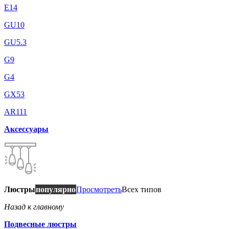
E14
GU10
GU5.3
G9
G4
GX53
AR111
Аксессуары
Люстры
популярно
Просмотреть
Всех типов
Назад к главному
Подвесные люстры