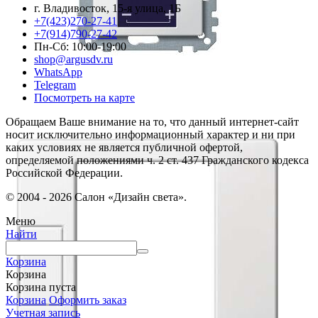
г. Владивосток, 15-я улица, 1Б
+7(423)270-27-41
+7(914)790-27-42
Пн-Сб: 10:00-19:00
shop@argusdv.ru
WhatsApp
Telegram
Посмотреть на карте
Обращаем Ваше внимание на то, что данный интернет-сайт
носит исключительно информационный характер и ни при
каких условиях не является публичной офертой,
определяемой положениями ч. 2 ст. 437 Гражданского кодекса
Российской Федерации.
© 2004 - 2026 Салон «Дизайн света».
Меню
Найти
Корзина
Корзина
Корзина пуста
Корзина
Оформить заказ
Учетная запись