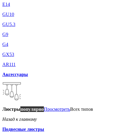
E14
GU10
GU5.3
G9
G4
GX53
AR111
Аксессуары
Люстры
популярно
Просмотреть
Всех типов
Назад к главному
Подвесные люстры