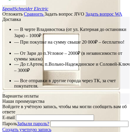
Бренд
Schneider Electric
Отложить
Сравнить
Задать вопрос JIVO
Задать вопрос WA
Доставка
— В черте Владивостока (от ул. Катерная до остановки
Заря) – 1000₽
— При покупке на сумму свыше 20 000₽ – бесплатно!
— От Зари до п.Угловое – 2000₽ (в независимости от
суммы заказа)
— До г.Артем, п.Вольно-Надеждинское и Соловей-Ключ
– 3000₽
— Все отправки в другие города через ТК, за счет
покупателя.
Варианты оплаты
Наши преимущества
Войдите в учётную запись, чтобы мы могли сообщить вам об
ответе
E-mail
Пароль
Забыли пароль?
Создать учетную запись