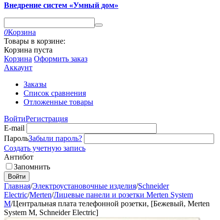
Внедрение систем «Умный дом»
0
Корзина
Товары в корзине:
Корзина пуста
Корзина
Оформить заказ
Аккаунт
Заказы
Список сравнения
Отложенные товары
Войти
Регистрация
E-mail
Пароль
Забыли пароль?
Создать учетную запись
Антибот
Запомнить
Войти
Главная
/
Электроустановочные изделия
/
Schneider
Electric
/
Merten
/
Лицевые панели и розетки Merten System
M
/
Центральная плата телефонной розетки, [Бежевый, Merten
System M, Schneider Electric]