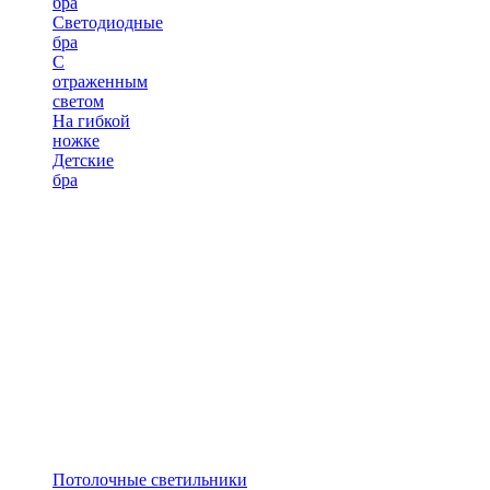
бра
Светодиодные
бра
С
отраженным
светом
На гибкой
ножке
Детские
бра
Потолочные светильники