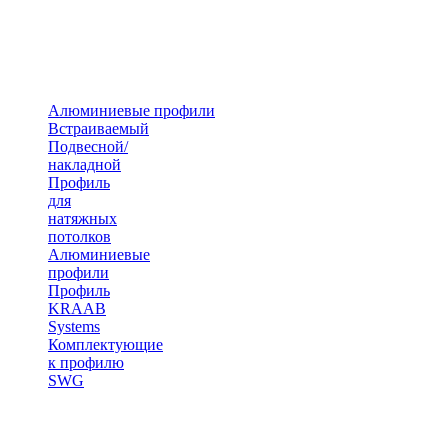
Алюминиевые профили
Встраиваемый
Подвесной/
накладной
Профиль
для
натяжных
потолков
Алюминиевые
профили
Профиль
KRAAB
Systems
Комплектующие
к профилю
SWG