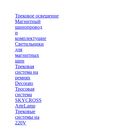
Трековое освещение
Магнитный
шинопровод
и
комплектущие
Светильники
для
магнитных
шин
Трековая
система на
ремнях
Decorato
Тросовая
система
SKYCROSS
ArteLamp
Трековые
системы на
220V