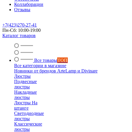
Коллаборации
Отзывы
+7(423)270-27-41
Пн-Сб: 10:00-19:00
Каталог товаров
Все товары
ТОП
Все категории в магазине
Новинки от брендов ArteLamp и Divinare
Люстры
Подвесные
люстры
Накладные
люстры
Люстры На
штанге
Светодиодные
люстры
Классические
люстры