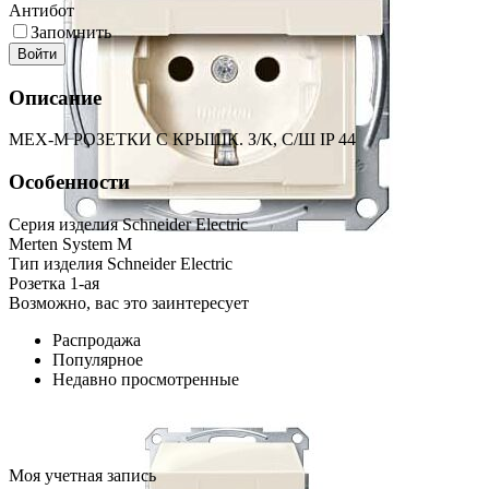
Антибот
Запомнить
Войти
Описание
МЕХ-М РОЗЕТКИ С КРЫШК. З/К, С/Ш IP 44
Особенности
Серия изделия Schneider Electric
Merten System M
Тип изделия Schneider Electric
Розетка 1-ая
Возможно, вас это заинтересует
Распродажа
Популярное
Недавно просмотренные
Моя учетная запись