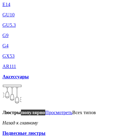
E14
GU10
GU5.3
G9
G4
GX53
AR111
Аксессуары
Люстры
популярно
Просмотреть
Всех типов
Назад к главному
Подвесные люстры