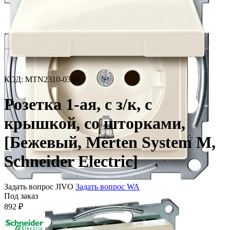
КОД
:
MTN2310-0344
Розетка 1-ая, с з/к, с
крышкой, со шторками,
[Бежевый, Merten System M,
Schneider Electric]
Задать вопрос JIVO
Задать вопрос WA
Под заказ
892
₽