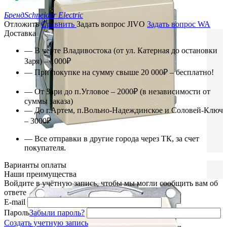
Бренд
Schneider Electric
Отложить
Сравнить
Задать вопрос JIVO
Задать вопрос WA
Доставка
— В черте Владивостока (от ул. Катерная до остановки
Заря) – 1000₽
— При покупке на сумму свыше 20 000₽ – бесплатно!
— От Зари до п.Угловое – 2000₽ (в независимости от
суммы заказа)
— До г.Артем, п.Вольно-Надеждинское и Соловей-Ключ
– 3000₽
— Все отправки в другие города через ТК, за счет
покупателя.
Варианты оплаты
Наши преимущества
Войдите в учётную запись, чтобы мы могли сообщить вам об
ответе
E-mail
Пароль
Забыли пароль?
Создать учетную запись