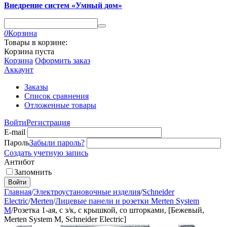
Внедрение систем «Умный дом»
0
Корзина
Товары в корзине:
Корзина пуста
Корзина
Оформить заказ
Аккаунт
Заказы
Список сравнения
Отложенные товары
Войти
Регистрация
E-mail
Пароль
Забыли пароль?
Создать учетную запись
Антибот
Запомнить
Войти
Главная
/
Электроустановочные изделия
/
Schneider
Electric
/
Merten
/
Лицевые панели и розетки Merten System
M
/
Розетка 1-ая, с з/к, с крышкой, со шторками, [Бежевый,
Merten System M, Schneider Electric]