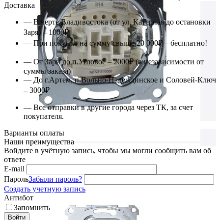
Доставка
— В черте Владивостока (от ул. Катерная до остановки
Заря) – 1000₽
— При покупке на сумму свыше 20 000₽ – бесплатно!
— От Зари до п.Угловое – 2000₽ (в независимости от
суммы заказа)
— До г.Артем, п.Вольно-Надеждинское и Соловей-Ключ
– 3000₽
— Все отправки в другие города через ТК, за счет
покупателя.
Варианты оплаты
Наши преимущества
Войдите в учётную запись, чтобы мы могли сообщить вам об
ответе
E-mail
Пароль
Забыли пароль?
Создать учетную запись
Антибот
Запомнить
Войти