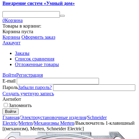
Внедрение систем «Умный дом»
0
Корзина
Товары в корзине:
Корзина пуста
Корзина
Оформить заказ
Аккаунт
Заказы
Список сравнения
Отложенные товары
Войти
Регистрация
E-mail
Пароль
Забыли пароль?
Создать учетную запись
Антибот
Запомнить
Войти
Главная
/
Электроустановочные изделия
/
Schneider
Electric
/
Merten
/
Механизмы Merten
/
Выключатель 1-клавишный
[(механизм), Merten, Schneider Electric]