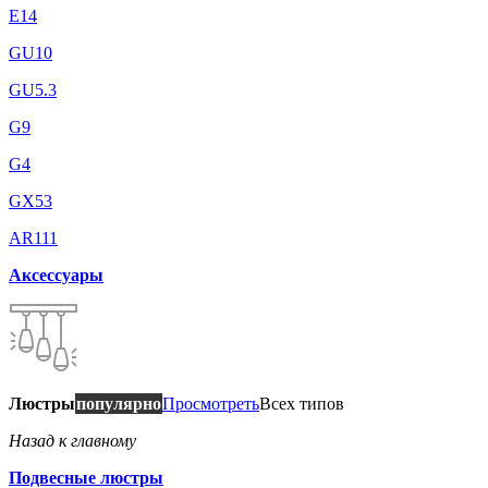
E14
GU10
GU5.3
G9
G4
GX53
AR111
Аксессуары
Люстры
популярно
Просмотреть
Всех типов
Назад к главному
Подвесные люстры