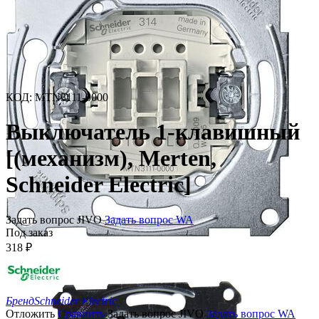
КОД
:
MTN3111-0000
Выключатель 1-клавишный
[(механизм), Merten,
Schneider Electric]
Задать вопрос JIVO
Задать вопрос WA
Под заказ
318
₽
Бренд
Schneider Electric
Отложить
Сравнить
Задать вопрос JIVO
Задать вопрос WA