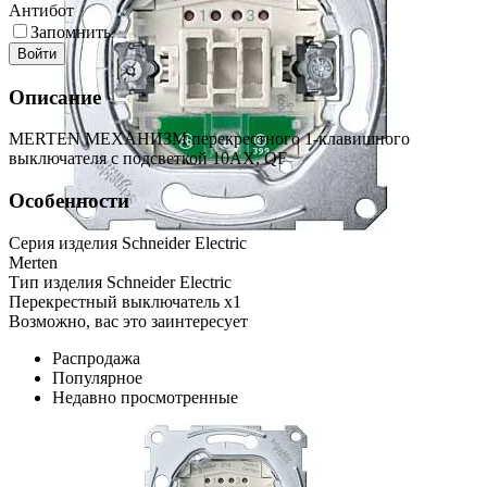
Антибот
Запомнить
Войти
Описание
MERTEN МЕХАНИЗМ перекрестного 1-клавишного
выключателя с подсветкой 10AХ, QF
Особенности
Серия изделия Schneider Electric
Merten
Тип изделия Schneider Electric
Перекрестный выключатель x1
Возможно, вас это заинтересует
Распродажа
Популярное
Недавно просмотренные