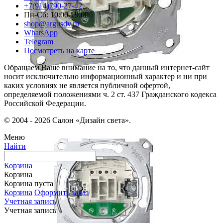
+7(914)790-27-42
Пн-Сб: 10:00-19:00
shop@argusdv.ru
WhatsApp
Telegram
Посмотреть на карте
Обращаем Ваше внимание на то, что данный интернет-сайт
носит исключительно информационный характер и ни при
каких условиях не является публичной офертой,
определяемой положениями ч. 2 ст. 437 Гражданского кодекса
Российской Федерации.
© 2004 - 2026 Салон «Дизайн света».
Меню
Найти
Корзина
Корзина
Корзина пуста
Корзина
Оформить заказ
Учетная запись
Учетная запись