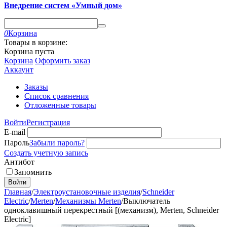
Внедрение систем «Умный дом»
0
Корзина
Товары в корзине:
Корзина пуста
Корзина
Оформить заказ
Аккаунт
Заказы
Список сравнения
Отложенные товары
Войти
Регистрация
E-mail
Пароль
Забыли пароль?
Создать учетную запись
Антибот
Запомнить
Войти
Главная
/
Электроустановочные изделия
/
Schneider
Electric
/
Merten
/
Механизмы Merten
/
Выключатель
одноклавишный перекрестный [(механизм), Merten, Schneider
Electric]