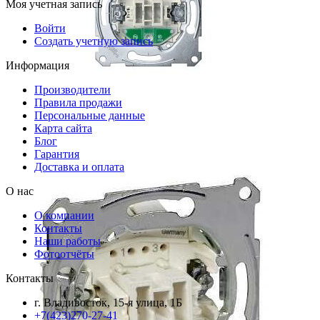
Моя учетная запись
Войти
Создать учетную запись
Информация
Производители
Правила продажи
Персональные данные
Карта сайта
Блог
Гарантия
Доставка и оплата
О нас
О компании
Контакты
Наши работы
Фотоотчёты
Контакты
г. Владивосток, 15-я улица, 1Б
+7(423)270-27-41