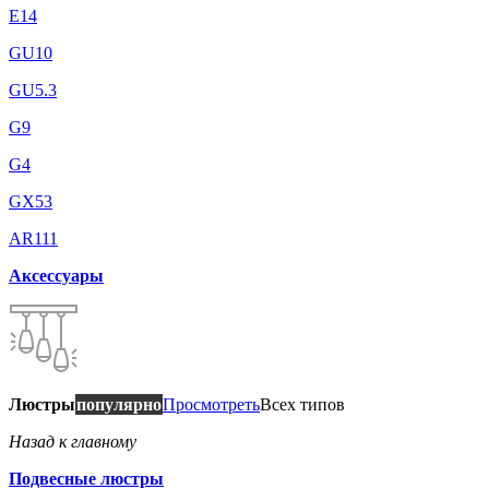
E14
GU10
GU5.3
G9
G4
GX53
AR111
Аксессуары
Люстры
популярно
Просмотреть
Всех типов
Назад к главному
Подвесные люстры