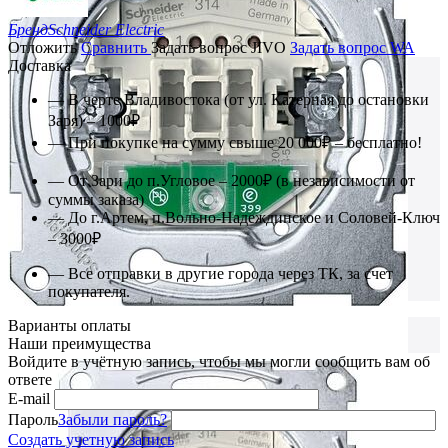
Бренд
Schneider Electric
Отложить
Сравнить
Задать вопрос JIVO
Задать вопрос WA
Доставка
— В черте Владивостока (от ул. Катерная до остановки
Заря) – 1000₽
— При покупке на сумму свыше 20 000₽ – бесплатно!
— От Зари до п.Угловое – 2000₽ (в независимости от
суммы заказа)
— До г.Артем, п.Вольно-Надеждинское и Соловей-Ключ
– 3000₽
— Все отправки в другие города через ТК, за счет
покупателя.
Варианты оплаты
Наши преимущества
Войдите в учётную запись, чтобы мы могли сообщить вам об
ответе
E-mail
Пароль
Забыли пароль?
Создать учетную запись