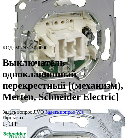
КОД
:
MTN3137-0000
Выключатель
одноклавишный
перекрестный [(механизм),
Merten, Schneider Electric]
Задать вопрос JIVO
Задать вопрос WA
Под заказ
1 411
₽