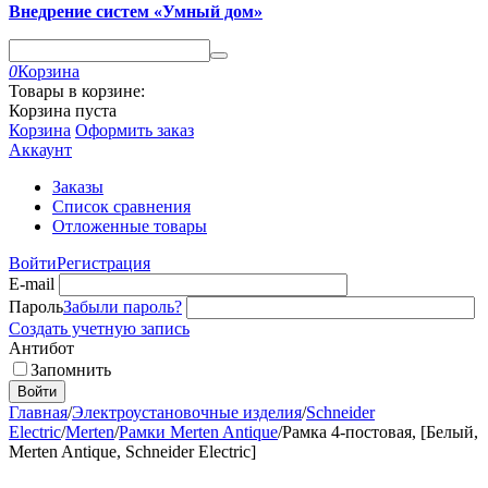
Внедрение систем «Умный дом»
0
Корзина
Товары в корзине:
Корзина пуста
Корзина
Оформить заказ
Аккаунт
Заказы
Список сравнения
Отложенные товары
Войти
Регистрация
E-mail
Пароль
Забыли пароль?
Создать учетную запись
Антибот
Запомнить
Войти
Главная
/
Электроустановочные изделия
/
Schneider
Electric
/
Merten
/
Рамки Merten Antique
/
Рамка 4-постовая, [Белый,
Merten Antique, Schneider Electric]