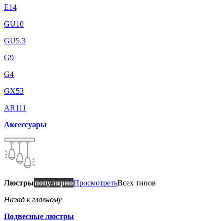
E14
GU10
GU5.3
G9
G4
GX53
AR111
Аксессуары
Люстры
популярно
Просмотреть
Всех типов
Назад к главному
Подвесные люстры