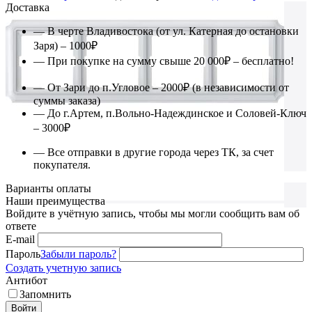
Доставка
— В черте Владивостока (от ул. Катерная до остановки
Заря) – 1000₽
— При покупке на сумму свыше 20 000₽ – бесплатно!
— От Зари до п.Угловое – 2000₽ (в независимости от
суммы заказа)
— До г.Артем, п.Вольно-Надеждинское и Соловей-Ключ
– 3000₽
— Все отправки в другие города через ТК, за счет
покупателя.
Варианты оплаты
Наши преимущества
Войдите в учётную запись, чтобы мы могли сообщить вам об
ответе
E-mail
Пароль
Забыли пароль?
Создать учетную запись
Антибот
Запомнить
Войти