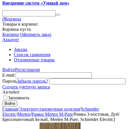
Внедрение систем «Умный дом»
0
Корзина
Товары в корзине:
Корзина пуста
Корзина
Оформить заказ
Аккаунт
Заказы
Список сравнения
Отложенные товары
Войти
Регистрация
E-mail
Пароль
Забыли пароль?
Создать учетную запись
Антибот
Запомнить
Войти
Главная
/
Электроустановочные изделия
/
Schneider
Electric
/
Merten
/
Рамки Merten M-Pure
/
Рамка 3-постовая, Дуб/
Бриллиантовый Белый, Merten M-Pure, Schneider Electric]