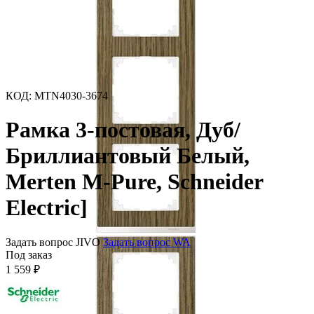
КОД
:
MTN4030-3674
Рамка 3-постовая, Дуб/
Бриллиантовый Белый,
Merten M-Pure, Schneider
Electric]
Задать вопрос JIVO
Задать вопрос WA
Под заказ
1 559
₽