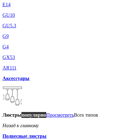
E14
GU10
GU5.3
G9
G4
GX53
AR111
Аксессуары
Люстры
популярно
Просмотреть
Всех типов
Назад к главному
Подвесные люстры