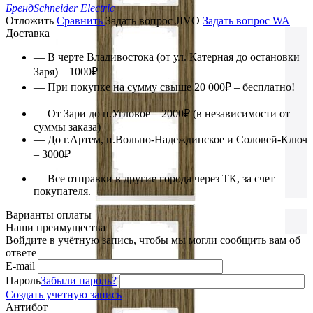
Бренд
Schneider Electric
Отложить
Сравнить
Задать вопрос JIVO
Задать вопрос WA
Доставка
— В черте Владивостока (от ул. Катерная до остановки
Заря) – 1000₽
— При покупке на сумму свыше 20 000₽ – бесплатно!
— От Зари до п.Угловое – 2000₽ (в независимости от
суммы заказа)
— До г.Артем, п.Вольно-Надеждинское и Соловей-Ключ
– 3000₽
— Все отправки в другие города через ТК, за счет
покупателя.
Варианты оплаты
Наши преимущества
Войдите в учётную запись, чтобы мы могли сообщить вам об
ответе
E-mail
Пароль
Забыли пароль?
Создать учетную запись
Антибот