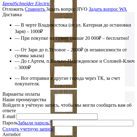
Бренд
Schneider Electric
Отложить
Сравнить
Задать вопрос JIVO
Задать вопрос WA
Доставка
— В черте Владивостока (от ул. Катерная до остановки
Заря) – 1000₽
— При покупке на сумму свыше 20 000₽ – бесплатно!
— От Зари до п.Угловое – 2000₽ (в независимости от
суммы заказа)
— До г.Артем, п.Вольно-Надеждинское и Соловей-Ключ
– 3000₽
— Все отправки в другие города через ТК, за счет
покупателя.
Варианты оплаты
Наши преимущества
Войдите в учётную запись, чтобы мы могли сообщить вам об
ответе
E-mail
Пароль
Забыли пароль?
Создать учетную запись
Антибот