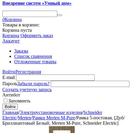
Внедрение систем «Умный дом»
0
Корзина
Товары в корзине:
Корзина пуста
Корзина
Оформить заказ
Аккаунт
Заказы
Список сравнения
Отложенные товары
Войти
Регистрация
E-mail
Пароль
Забыли пароль?
Создать учетную запись
Антибот
Запомнить
Войти
Главная
/
Электроустановочные изделия
/
Schneider
Electric
/
Merten
/
Рамки Merten M-Pure
/
Рамка 5-постовая, [Дуб/
Бриллиантовый Белый, Merten M-Pure, Schneider Electric]