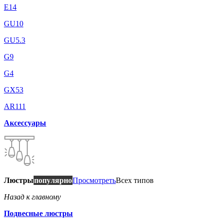
E14
GU10
GU5.3
G9
G4
GX53
AR111
Аксессуары
Люстры
популярно
Просмотреть
Всех типов
Назад к главному
Подвесные люстры