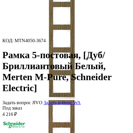
КОД
:
MTN4050-3674
Рамка 5-постовая, [Дуб/
Бриллиантовый Белый,
Merten M-Pure, Schneider
Electric]
Задать вопрос JIVO
Задать вопрос WA
Под заказ
4 216
₽