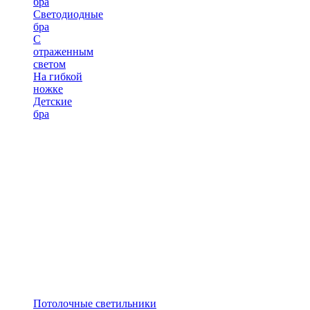
бра
Светодиодные
бра
С
отраженным
светом
На гибкой
ножке
Детские
бра
Потолочные светильники