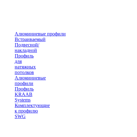
Алюминиевые профили
Встраиваемый
Подвесной/
накладной
Профиль
для
натяжных
потолков
Алюминиевые
профили
Профиль
KRAAB
Systems
Комплектующие
к профилю
SWG