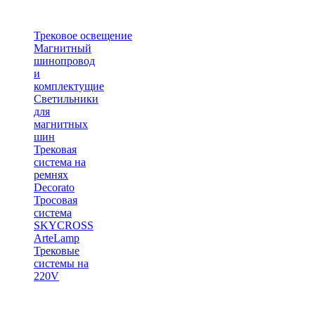
Трековое освещение
Магнитный
шинопровод
и
комплектущие
Светильники
для
магнитных
шин
Трековая
система на
ремнях
Decorato
Тросовая
система
SKYCROSS
ArteLamp
Трековые
системы на
220V