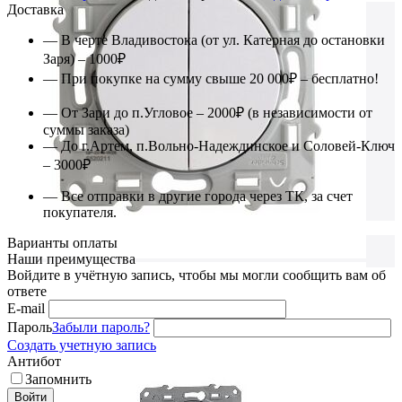
Доставка
— В черте Владивостока (от ул. Катерная до остановки
Заря) – 1000₽
— При покупке на сумму свыше 20 000₽ – бесплатно!
— От Зари до п.Угловое – 2000₽ (в независимости от
суммы заказа)
— До г.Артем, п.Вольно-Надеждинское и Соловей-Ключ
– 3000₽
— Все отправки в другие города через ТК, за счет
покупателя.
Варианты оплаты
Наши преимущества
Войдите в учётную запись, чтобы мы могли сообщить вам об
ответе
E-mail
Пароль
Забыли пароль?
Создать учетную запись
Антибот
Запомнить
Войти