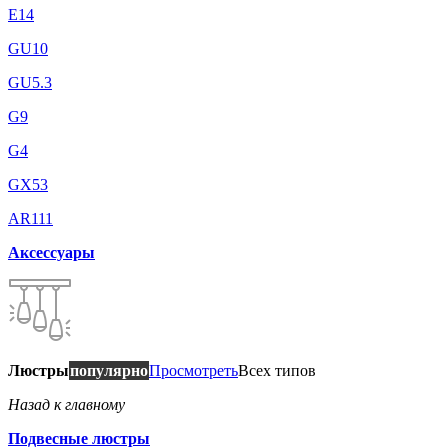
E14
GU10
GU5.3
G9
G4
GX53
AR111
Аксессуары
Люстры
популярно
Просмотреть
Всех типов
Назад к главному
Подвесные люстры