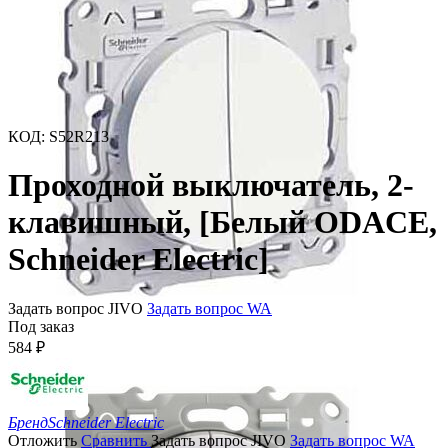
КОД
:
S52R213
Проходной выключатель, 2-
клавишный, [Белый ODACE,
Schneider Electric]
Задать вопрос JIVO
Задать вопрос WA
Под заказ
584
₽
Бренд
Schneider Electric
Отложить
Сравнить
Задать вопрос JIVO
Задать вопрос WA