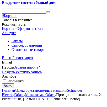
Внедрение систем «Умный дом»
0
Корзина
Товары в корзине:
Корзина пуста
Корзина
Оформить заказ
Аккаунт
Заказы
Список сравнения
Отложенные товары
Войти
Регистрация
E-mail
Пароль
Забыли пароль?
Создать учетную запись
Антибот
Запомнить
Войти
Главная
/
Электроустановочные изделия
/
Schneider
Electric
/
Odace
/
Механизмы Odace
/
Проходной выключатель, 2-
клавишный, [Белый ODACE, Schneider Electric]