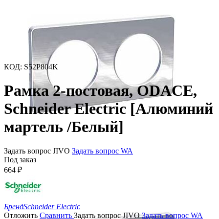
КОД
:
S52P804K
Рамка 2-постовая, ODACE,
Schneider Electric [Алюминий
мартель /Белый]
Задать вопрос JIVO
Задать вопрос WA
Под заказ
664
₽
Бренд
Schneider Electric
Отложить
Сравнить
Задать вопрос JIVO
Задать вопрос WA