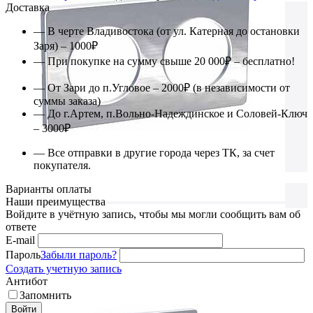
Доставка
— В черте Владивостока (от ул. Катерная до остановки
Заря) – 1000₽
— При покупке на сумму свыше 20 000₽ – бесплатно!
— От Зари до п.Угловое – 2000₽ (в независимости от
суммы заказа)
— До г.Артем, п.Вольно-Надеждинское и Соловей-Ключ
– 3000₽
— Все отправки в другие города через ТК, за счет
покупателя.
Варианты оплаты
Наши преимущества
Войдите в учётную запись, чтобы мы могли сообщить вам об
ответе
E-mail
Пароль
Забыли пароль?
Создать учетную запись
Антибот
Запомнить
Войти