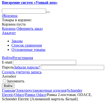
Внедрение систем «Умный дом»
0
Корзина
Товары в корзине:
Корзина пуста
Корзина
Оформить заказ
Аккаунт
Заказы
Список сравнения
Отложенные товары
Войти
Регистрация
E-mail
Пароль
Забыли пароль?
Создать учетную запись
Антибот
Запомнить
Войти
Главная
/
Электроустановочные изделия
/
Schneider
Electric
/
Odace
/
Рамки Odace
/
Рамка 2-постовая, ODACE,
Schneider Electric [Алюминий мартель /Белый]