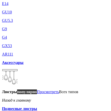
E14
GU10
GU5.3
G9
G4
GX53
AR111
Аксессуары
Люстры
популярно
Просмотреть
Всех типов
Назад к главному
Подвесные люстры