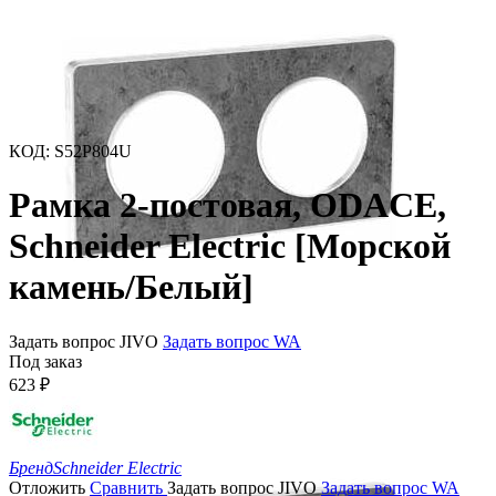
КОД
:
S52P804U
Рамка 2-постовая, ODACE,
Schneider Electric [Морской
камень/Белый]
Задать вопрос JIVO
Задать вопрос WA
Под заказ
623
₽
Бренд
Schneider Electric
Отложить
Сравнить
Задать вопрос JIVO
Задать вопрос WA