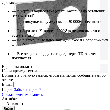
Доставка
— В черте Владивостока (от ул. Катерная до остановки
Заря) – 1000₽
— При покупке на сумму свыше 20 000₽ – бесплатно!
— От Зари до п.Угловое – 2000₽ (в независимости от
суммы заказа)
— До г.Артем, п.Вольно-Надеждинское и Соловей-Ключ
– 3000₽
— Все отправки в другие города через ТК, за счет
покупателя.
Варианты оплаты
Наши преимущества
Войдите в учётную запись, чтобы мы могли сообщить вам об
ответе
E-mail
Пароль
Забыли пароль?
Создать учетную запись
Антибот
Запомнить
Войти