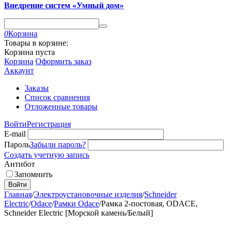
Внедрение систем «Умный дом»
0
Корзина
Товары в корзине:
Корзина пуста
Корзина
Оформить заказ
Аккаунт
Заказы
Список сравнения
Отложенные товары
Войти
Регистрация
E-mail
Пароль
Забыли пароль?
Создать учетную запись
Антибот
Запомнить
Войти
Главная
/
Электроустановочные изделия
/
Schneider
Electric
/
Odace
/
Рамки Odace
/
Рамка 2-постовая, ODACE,
Schneider Electric [Морской камень/Белый]