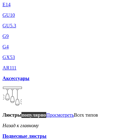
E14
GU10
GU5.3
G9
G4
GX53
AR111
Аксессуары
Люстры
популярно
Просмотреть
Всех типов
Назад к главному
Подвесные люстры