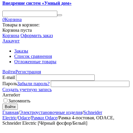
Внедрение систем «Умный дом»
0
Корзина
Товары в корзине:
Корзина пуста
Корзина
Оформить заказ
Аккаунт
Заказы
Список сравнения
Отложенные товары
Войти
Регистрация
E-mail
Пароль
Забыли пароль?
Создать учетную запись
Антибот
Запомнить
Войти
Главная
/
Электроустановочные изделия
/
Schneider
Electric
/
Odace
/
Рамки Odace
/
Рамка 4-постовая, ODACE,
Schneider Electric [Чёрный фосфор/Белый]