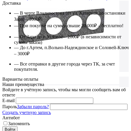
Доставка
— В черте Владивостока (от ул. Катерная до остановки
Заря) – 1000₽
— При покупке на сумму свыше 20 000₽ – бесплатно!
— От Зари до п.Угловое – 2000₽ (в независимости от
суммы заказа)
— До г.Артем, п.Вольно-Надеждинское и Соловей-Ключ
– 3000₽
— Все отправки в другие города через ТК, за счет
покупателя.
Варианты оплаты
Наши преимущества
Войдите в учётную запись, чтобы мы могли сообщить вам об
ответе
E-mail
Пароль
Забыли пароль?
Создать учетную запись
Антибот
Запомнить
Войти