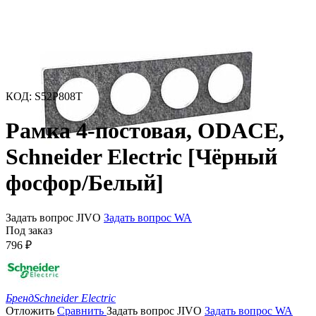
КОД
:
S52P808T
Рамка 4-постовая, ODACE,
Schneider Electric [Чёрный
фосфор/Белый]
Задать вопрос JIVO
Задать вопрос WA
Под заказ
796
₽
Бренд
Schneider Electric
Отложить
Сравнить
Задать вопрос JIVO
Задать вопрос WA