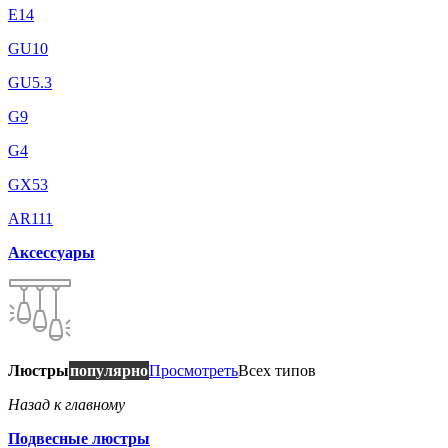
E14
GU10
GU5.3
G9
G4
GX53
AR111
Аксессуары
Люстры
популярно
Просмотреть
Всех типов
Назад к главному
Подвесные люстры