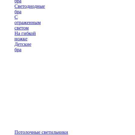
бра
Светодиодные
бра
С
отраженным
светом
На гибкой
ножке
Детские
бра
Потолочные светильники