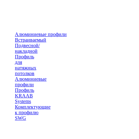
Алюминиевые профили
Встраиваемый
Подвесной/
накладной
Профиль
для
натяжных
потолков
Алюминиевые
профили
Профиль
KRAAB
Systems
Комплектующие
к профилю
SWG