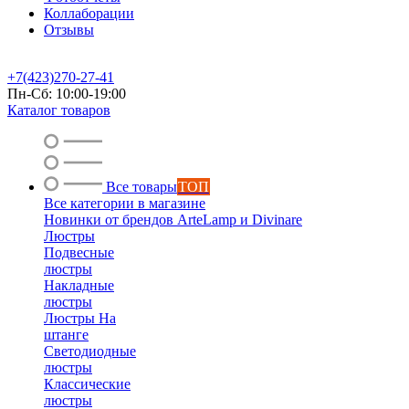
Коллаборации
Отзывы
+7(423)270-27-41
Пн-Сб: 10:00-19:00
Каталог товаров
Все товары
ТОП
Все категории в магазине
Новинки от брендов ArteLamp и Divinare
Люстры
Подвесные
люстры
Накладные
люстры
Люстры На
штанге
Светодиодные
люстры
Классические
люстры