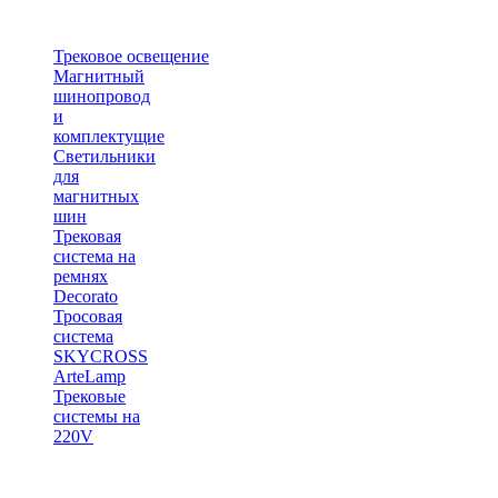
Трековое освещение
Магнитный
шинопровод
и
комплектущие
Светильники
для
магнитных
шин
Трековая
система на
ремнях
Decorato
Тросовая
система
SKYCROSS
ArteLamp
Трековые
системы на
220V