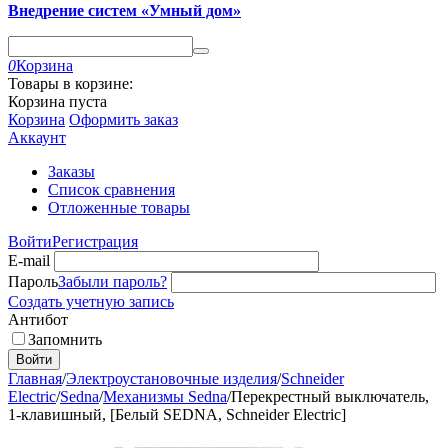
Внедрение систем «Умный дом»
0
Корзина
Товары в корзине:
Корзина пуста
Корзина
Оформить заказ
Аккаунт
Заказы
Список сравнения
Отложенные товары
Войти
Регистрация
E-mail
Пароль
Забыли пароль?
Создать учетную запись
Антибот
Запомнить
Войти
Главная
/
Электроустановочные изделия
/
Schneider
Electric
/
Sedna
/
Механизмы Sedna
/
Перекрестный выключатель,
1-клавишный, [Белый SEDNA, Schneider Electric]