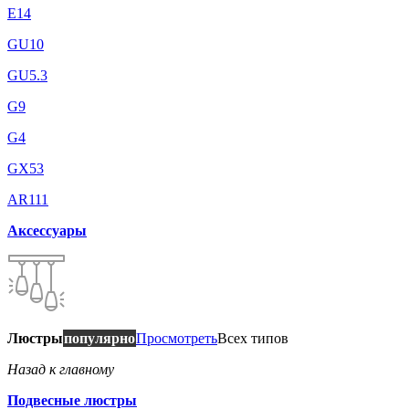
E14
GU10
GU5.3
G9
G4
GX53
AR111
Аксессуары
Люстры
популярно
Просмотреть
Всех типов
Назад к главному
Подвесные люстры