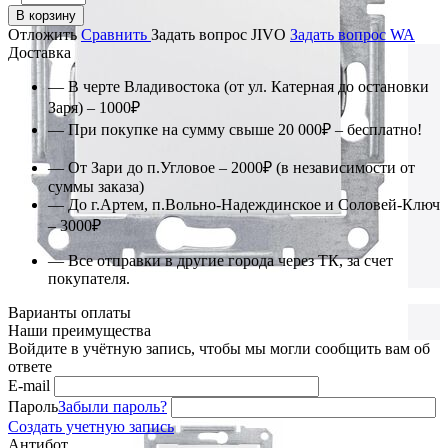
В корзину
Отложить
Сравнить
Задать вопрос JIVO
Задать вопрос WA
Доставка
— В черте Владивостока (от ул. Катерная до остановки
Заря) – 1000₽
— При покупке на сумму свыше 20 000₽ – бесплатно!
— От Зари до п.Угловое – 2000₽ (в независимости от
суммы заказа)
— До г.Артем, п.Вольно-Надеждинское и Соловей-Ключ
– 3000₽
— Все отправки в другие города через ТК, за счет
покупателя.
Варианты оплаты
Наши преимущества
Войдите в учётную запись, чтобы мы могли сообщить вам об
ответе
E-mail
Пароль
Забыли пароль?
Создать учетную запись
Антибот