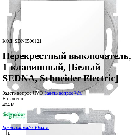
КОД
:
SDN0500121
Перекрестный выключатель,
1-клавишный, [Белый
SEDNA, Schneider Electric]
Задать вопрос JIVO
Задать вопрос WA
В наличии
404
₽
Бренд
Schneider Electric
+
−