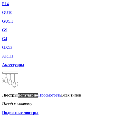
E14
GU10
GU5.3
G9
G4
GX53
AR111
Аксессуары
Люстры
популярно
Просмотреть
Всех типов
Назад к главному
Подвесные люстры