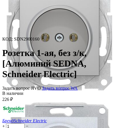
КОД
:
SDN2900160
Розетка 1-ая, без з/к,
[Алюминий SEDNA,
Schneider Electric]
Задать вопрос JIVO
Задать вопрос WA
В наличии
226
₽
Бренд
Schneider Electric
+
−