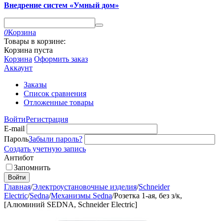
Внедрение систем «Умный дом»
0
Корзина
Товары в корзине:
Корзина пуста
Корзина
Оформить заказ
Аккаунт
Заказы
Список сравнения
Отложенные товары
Войти
Регистрация
E-mail
Пароль
Забыли пароль?
Создать учетную запись
Антибот
Запомнить
Войти
Главная
/
Электроустановочные изделия
/
Schneider
Electric
/
Sedna
/
Механизмы Sedna
/
Розетка 1-ая, без з/к,
[Алюминий SEDNA, Schneider Electric]