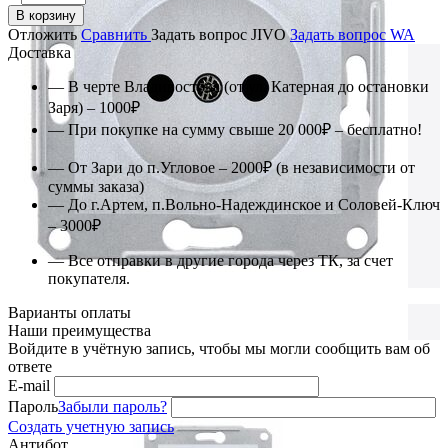
В корзину
Отложить
Сравнить
Задать вопрос JIVO
Задать вопрос WA
Доставка
— В черте Владивостока (от ул. Катерная до остановки
Заря) – 1000₽
— При покупке на сумму свыше 20 000₽ – бесплатно!
— От Зари до п.Угловое – 2000₽ (в независимости от
суммы заказа)
— До г.Артем, п.Вольно-Надеждинское и Соловей-Ключ
– 3000₽
— Все отправки в другие города через ТК, за счет
покупателя.
Варианты оплаты
Наши преимущества
Войдите в учётную запись, чтобы мы могли сообщить вам об
ответе
E-mail
Пароль
Забыли пароль?
Создать учетную запись
Антибот