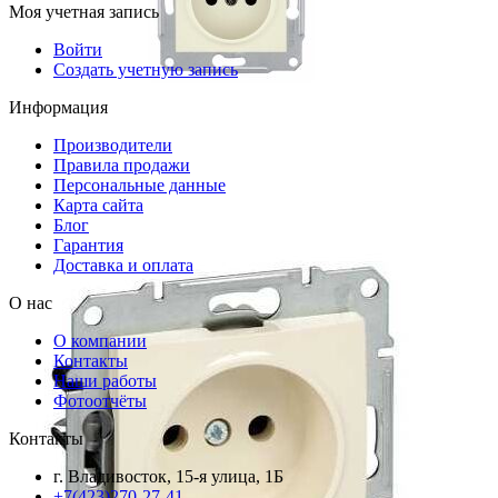
Моя учетная запись
Войти
Создать учетную запись
Информация
Производители
Правила продажи
Персональные данные
Карта сайта
Блог
Гарантия
Доставка и оплата
О нас
О компании
Контакты
Наши работы
Фотоотчёты
Контакты
г. Владивосток, 15-я улица, 1Б
+7(423)270-27-41