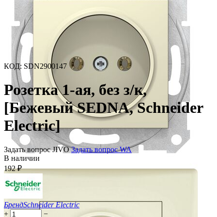
КОД
:
SDN2900147
Розетка 1-ая, без з/к,
[Бежевый SEDNA, Schneider
Electric]
Задать вопрос JIVO
Задать вопрос WA
В наличии
192
₽
Бренд
Schneider Electric
+
−