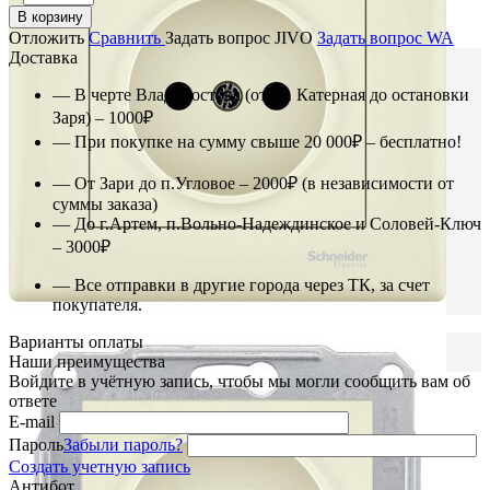
В корзину
Отложить
Сравнить
Задать вопрос JIVO
Задать вопрос WA
Доставка
— В черте Владивостока (от ул. Катерная до остановки
Заря) – 1000₽
— При покупке на сумму свыше 20 000₽ – бесплатно!
— От Зари до п.Угловое – 2000₽ (в независимости от
суммы заказа)
— До г.Артем, п.Вольно-Надеждинское и Соловей-Ключ
– 3000₽
— Все отправки в другие города через ТК, за счет
покупателя.
Варианты оплаты
Наши преимущества
Войдите в учётную запись, чтобы мы могли сообщить вам об
ответе
E-mail
Пароль
Забыли пароль?
Создать учетную запись
Антибот