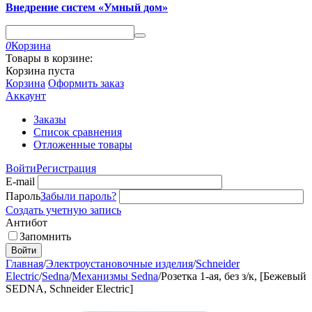
Внедрение систем «Умный дом»
0
Корзина
Товары в корзине:
Корзина пуста
Корзина
Оформить заказ
Аккаунт
Заказы
Список сравнения
Отложенные товары
Войти
Регистрация
E-mail
Пароль
Забыли пароль?
Создать учетную запись
Антибот
Запомнить
Войти
Главная
/
Электроустановочные изделия
/
Schneider
Electric
/
Sedna
/
Механизмы Sedna
/
Розетка 1-ая, без з/к, [Бежевый
SEDNA, Schneider Electric]