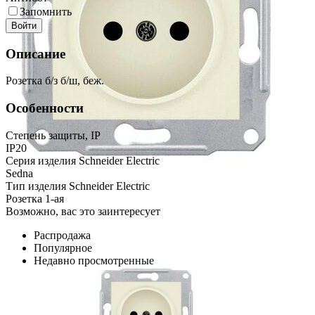
Запомнить
Войти
Описание
Розетка б/з б/ш, беж.
Особенности
Степень защиты, IP
IP20
Серия изделия Schneider Electric
Sedna
Тип изделия Schneider Electric
Розетка 1-ая
Возможно, вас это заинтересует
Распродажа
Популярное
Недавно просмотренные