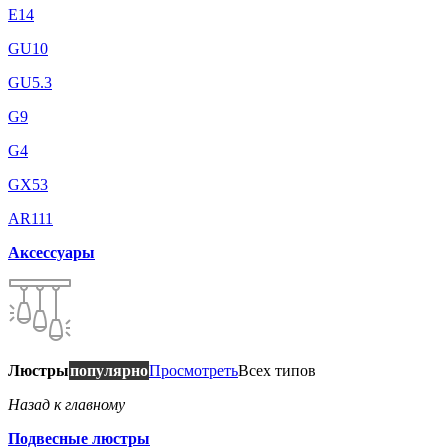
E14
GU10
GU5.3
G9
G4
GX53
AR111
Аксессуары
Люстры
популярно
Просмотреть
Всех типов
Назад к главному
Подвесные люстры