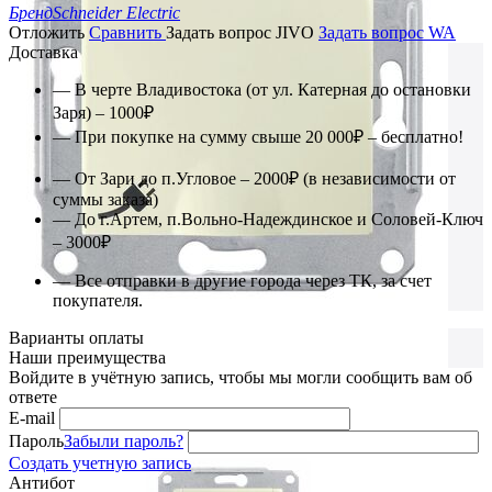
Бренд
Schneider Electric
Отложить
Сравнить
Задать вопрос JIVO
Задать вопрос WA
Доставка
— В черте Владивостока (от ул. Катерная до остановки
Заря) – 1000₽
— При покупке на сумму свыше 20 000₽ – бесплатно!
— От Зари до п.Угловое – 2000₽ (в независимости от
суммы заказа)
— До г.Артем, п.Вольно-Надеждинское и Соловей-Ключ
– 3000₽
— Все отправки в другие города через ТК, за счет
покупателя.
Варианты оплаты
Наши преимущества
Войдите в учётную запись, чтобы мы могли сообщить вам об
ответе
E-mail
Пароль
Забыли пароль?
Создать учетную запись
Антибот