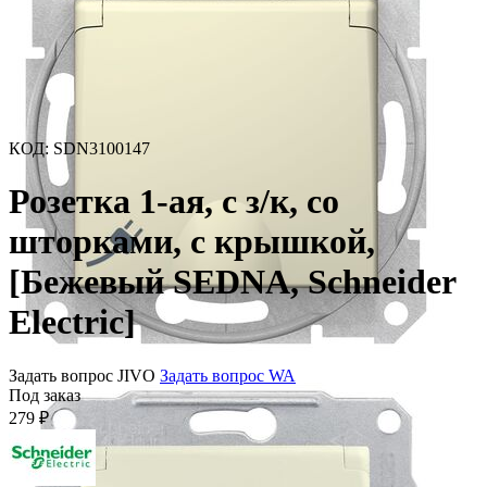
КОД
:
SDN3100147
Розетка 1-ая, с з/к, со
шторками, с крышкой,
[Бежевый SEDNA, Schneider
Electric]
Задать вопрос JIVO
Задать вопрос WA
Под заказ
279
₽