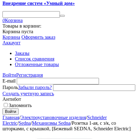
Внедрение систем «Умный дом»
0
Корзина
Товары в корзине:
Корзина пуста
Корзина
Оформить заказ
Аккаунт
Заказы
Список сравнения
Отложенные товары
Войти
Регистрация
E-mail
Пароль
Забыли пароль?
Создать учетную запись
Антибот
Запомнить
Войти
Главная
/
Электроустановочные изделия
/
Schneider
Electric
/
Sedna
/
Механизмы Sedna
/
Розетка 1-ая, с з/к, со
шторками, с крышкой, [Бежевый SEDNA, Schneider Electric]