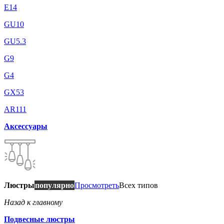
E14
GU10
GU5.3
G9
G4
GX53
AR111
Аксессуары
Люстры
популярно
Просмотреть
Всех типов
Назад к главному
Подвесные люстры