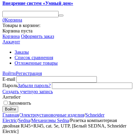
Внедрение систем «Умный дом»
0
Корзина
Товары в корзине:
Корзина пуста
Корзина
Оформить заказ
Аккаунт
Заказы
Список сравнения
Отложенные товары
Войти
Регистрация
E-mail
Пароль
Забыли пароль?
Создать учетную запись
Антибот
Запомнить
Войти
Главная
/
Электроустановочные изделия
/
Schneider
Electric
/
Sedna
/
Механизмы Sedna
/
Розетка компьютерная
двойная RJ45+RJ45, cat. 5e, UTP, [Белый SEDNA, Schneider
Electric]