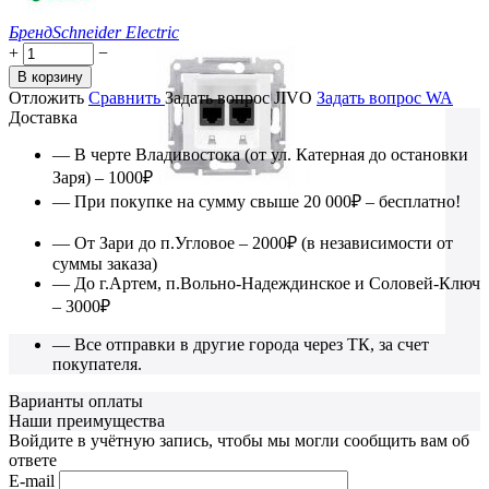
Бренд
Schneider Electric
+
−
В корзину
Отложить
Сравнить
Задать вопрос JIVO
Задать вопрос WA
Доставка
— В черте Владивостока (от ул. Катерная до остановки
Заря) – 1000₽
— При покупке на сумму свыше 20 000₽ – бесплатно!
— От Зари до п.Угловое – 2000₽ (в независимости от
суммы заказа)
— До г.Артем, п.Вольно-Надеждинское и Соловей-Ключ
– 3000₽
— Все отправки в другие города через ТК, за счет
покупателя.
Варианты оплаты
Наши преимущества
Войдите в учётную запись, чтобы мы могли сообщить вам об
ответе
E-mail