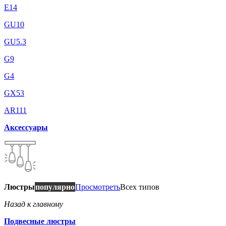
E14
GU10
GU5.3
G9
G4
GX53
AR111
Аксессуары
Люстры
популярно
Просмотреть
Всех типов
Назад к главному
Подвесные люстры