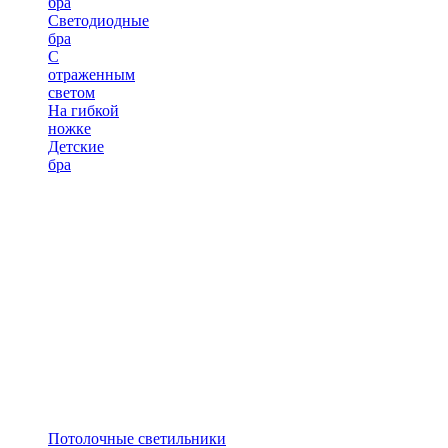
бра
Светодиодные
бра
С
отраженным
светом
На гибкой
ножке
Детские
бра
Потолочные светильники