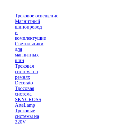
Трековое освещение
Магнитный
шинопровод
и
комплектущие
Светильники
для
магнитных
шин
Трековая
система на
ремнях
Decorato
Тросовая
система
SKYCROSS
ArteLamp
Трековые
системы на
220V