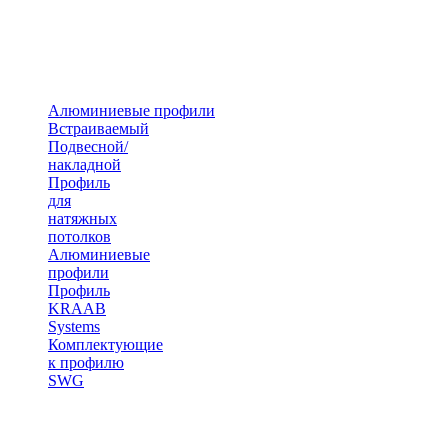
Алюминиевые профили
Встраиваемый
Подвесной/
накладной
Профиль
для
натяжных
потолков
Алюминиевые
профили
Профиль
KRAAB
Systems
Комплектующие
к профилю
SWG