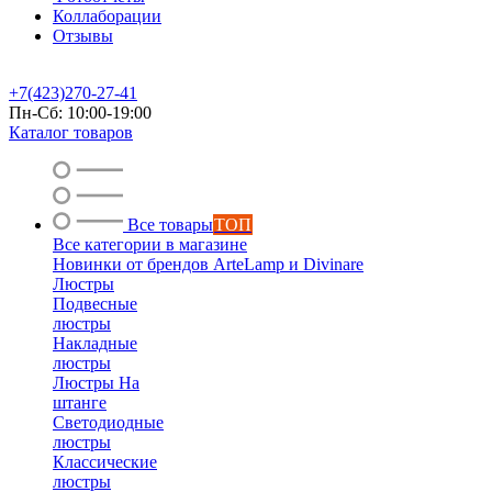
Коллаборации
Отзывы
+7(423)270-27-41
Пн-Сб: 10:00-19:00
Каталог товаров
Все товары
ТОП
Все категории в магазине
Новинки от брендов ArteLamp и Divinare
Люстры
Подвесные
люстры
Накладные
люстры
Люстры На
штанге
Светодиодные
люстры
Классические
люстры