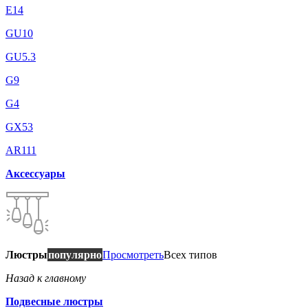
E14
GU10
GU5.3
G9
G4
GX53
AR111
Аксессуары
Люстры
популярно
Просмотреть
Всех типов
Назад к главному
Подвесные люстры