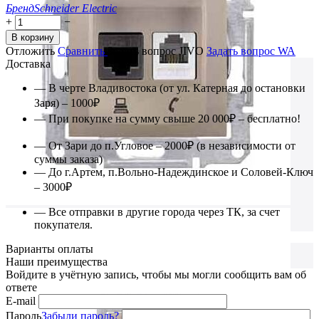
Бренд
Schneider Electric
+
−
В корзину
Отложить
Сравнить
Задать вопрос JIVO
Задать вопрос WA
Доставка
— В черте Владивостока (от ул. Катерная до остановки
Заря) – 1000₽
— При покупке на сумму свыше 20 000₽ – бесплатно!
— От Зари до п.Угловое – 2000₽ (в независимости от
суммы заказа)
— До г.Артем, п.Вольно-Надеждинское и Соловей-Ключ
– 3000₽
— Все отправки в другие города через ТК, за счет
покупателя.
Варианты оплаты
Наши преимущества
Войдите в учётную запись, чтобы мы могли сообщить вам об
ответе
E-mail
Пароль
Забыли пароль?