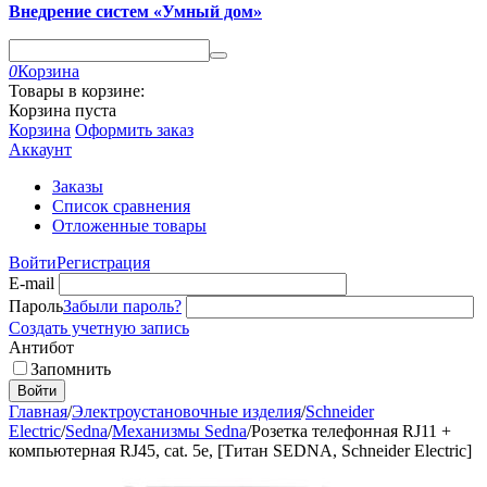
Внедрение систем «Умный дом»
0
Корзина
Товары в корзине:
Корзина пуста
Корзина
Оформить заказ
Аккаунт
Заказы
Список сравнения
Отложенные товары
Войти
Регистрация
E-mail
Пароль
Забыли пароль?
Создать учетную запись
Антибот
Запомнить
Войти
Главная
/
Электроустановочные изделия
/
Schneider
Electric
/
Sedna
/
Механизмы Sedna
/
Розетка телефонная RJ11 +
компьютерная RJ45, cat. 5e, [Титан SEDNA, Schneider Electric]