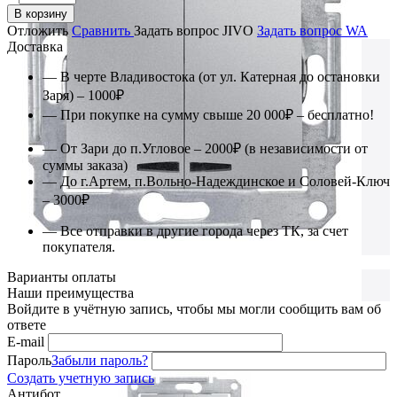
В корзину
Отложить
Сравнить
Задать вопрос JIVO
Задать вопрос WA
Доставка
— В черте Владивостока (от ул. Катерная до остановки
Заря) – 1000₽
— При покупке на сумму свыше 20 000₽ – бесплатно!
— От Зари до п.Угловое – 2000₽ (в независимости от
суммы заказа)
— До г.Артем, п.Вольно-Надеждинское и Соловей-Ключ
– 3000₽
— Все отправки в другие города через ТК, за счет
покупателя.
Варианты оплаты
Наши преимущества
Войдите в учётную запись, чтобы мы могли сообщить вам об
ответе
E-mail
Пароль
Забыли пароль?
Создать учетную запись
Антибот