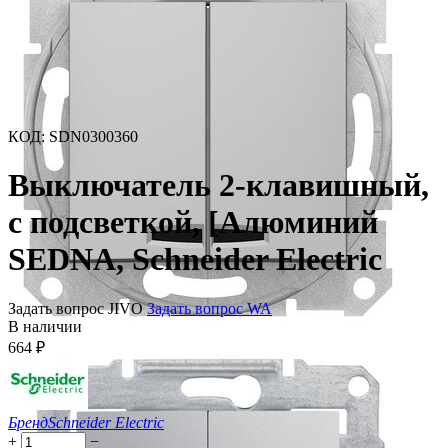
КОД
:
SDN0300360
Выключатель 2-клавишный,
с подсветкой, [Алюминий
SEDNA, Schneider Electric
Задать вопрос JIVO
Задать вопрос WA
В наличии
664
₽
Бренд
Schneider Electric
+
−