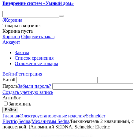
Внедрение систем «Умный дом»
0
Корзина
Товары в корзине:
Корзина пуста
Корзина
Оформить заказ
Аккаунт
Заказы
Список сравнения
Отложенные товары
Войти
Регистрация
E-mail
Пароль
Забыли пароль?
Создать учетную запись
Антибот
Запомнить
Войти
Главная
/
Электроустановочные изделия
/
Schneider
Electric
/
Sedna
/
Механизмы Sedna
/
Выключатель 2-клавишный, с
подсветкой, [Алюминий SEDNA, Schneider Electric