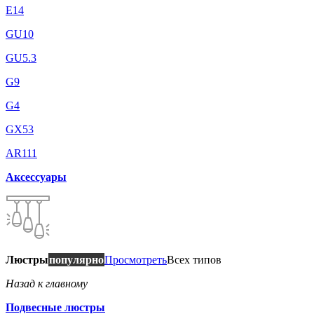
E14
GU10
GU5.3
G9
G4
GX53
AR111
Аксессуары
Люстры
популярно
Просмотреть
Всех типов
Назад к главному
Подвесные люстры