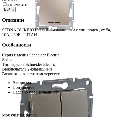
Запомнить
Войти
Описание
SEDNA ВЫКЛЮЧАТЕЛЬ 2-клавишный с син. подсв., сх.5а,
10А, 250В, ТИТАН
Особенности
Серия изделия Schneider Electric
Sedna
Тип изделия Schneider Electric
Выключатель 2-клавишный
Возможно, вас это заинтересует
Распродажа
Популярное
Недавно просмотренные
Моя учетная запись