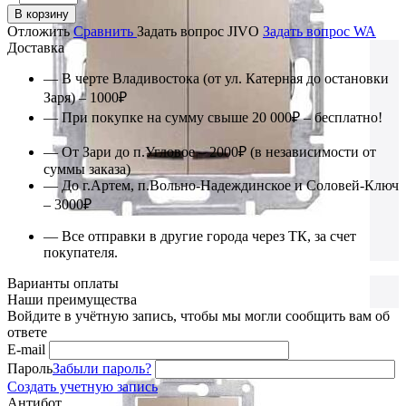
В корзину
Отложить
Сравнить
Задать вопрос JIVO
Задать вопрос WA
Доставка
— В черте Владивостока (от ул. Катерная до остановки
Заря) – 1000₽
— При покупке на сумму свыше 20 000₽ – бесплатно!
— От Зари до п.Угловое – 2000₽ (в независимости от
суммы заказа)
— До г.Артем, п.Вольно-Надеждинское и Соловей-Ключ
– 3000₽
— Все отправки в другие города через ТК, за счет
покупателя.
Варианты оплаты
Наши преимущества
Войдите в учётную запись, чтобы мы могли сообщить вам об
ответе
E-mail
Пароль
Забыли пароль?
Создать учетную запись
Антибот