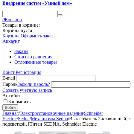
Внедрение систем «Умный дом»
0
Корзина
Товары в корзине:
Корзина пуста
Корзина
Оформить заказ
Аккаунт
Заказы
Список сравнения
Отложенные товары
Войти
Регистрация
E-mail
Пароль
Забыли пароль?
Создать учетную запись
Антибот
Запомнить
Войти
Главная
/
Электроустановочные изделия
/
Schneider
Electric
/
Sedna
/
Механизмы Sedna
/
Выключатель 2-клавишный, с
подсветкой, [Титан SEDNA, Schneider Electric