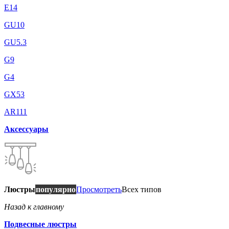
E14
GU10
GU5.3
G9
G4
GX53
AR111
Аксессуары
Люстры
популярно
Просмотреть
Всех типов
Назад к главному
Подвесные люстры