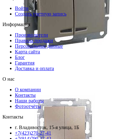
Войти
Создать учетную запись
Информация
Производители
Правила продажи
Персональные данные
Карта сайта
Блог
Гарантия
Доставка и оплата
О нас
О компании
Контакты
Наши работы
Фотоотчёты
Контакты
г. Владивосток, 15-я улица, 1Б
+7(423)270-27-41
+7(914)790-27-42