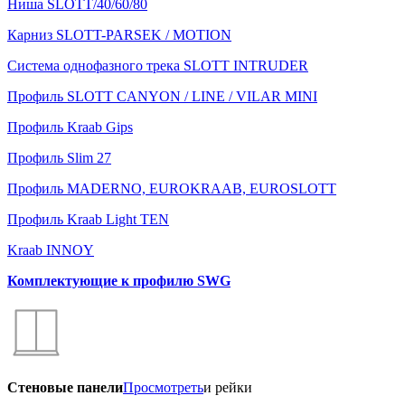
Ниша SLOTT/40/60/80
Карниз SLOTT-PARSEK / MOTION
Система однофазного трека SLOTT INTRUDER
Профиль SLOTT CANYON / LINE / VILAR MINI
Профиль Kraab Gips
Профиль Slim 27
Профиль MADERNO, EUROKRAAB, EUROSLOTT
Профиль Kraab Light TEN
Kraab INNOY
Комплектующие к профилю SWG
Стеновые панели
Просмотреть
и рейки