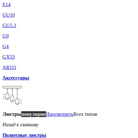
E14
GU10
GU5.3
G9
G4
GX53
AR111
Аксессуары
Люстры
популярно
Просмотреть
Всех типов
Назад к главному
Подвесные люстры