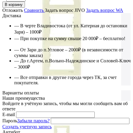
В корзину
Отложить
Сравнить
Задать вопрос JIVO
Задать вопрос WA
Доставка
— В черте Владивостока (от ул. Катерная до остановки
Заря) – 1000₽
— При покупке на сумму свыше 20 000₽ – бесплатно!
— От Зари до п.Угловое – 2000₽ (в независимости от
суммы заказа)
— До г.Артем, п.Вольно-Надеждинское и Соловей-Ключ
– 3000₽
— Все отправки в другие города через ТК, за счет
покупателя.
Варианты оплаты
Наши преимущества
Войдите в учётную запись, чтобы мы могли сообщить вам об
ответе
E-mail
Пароль
Забыли пароль?
Создать учетную запись
Антибот