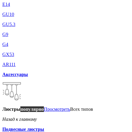
E14
GU10
GU5.3
G9
G4
GX53
AR111
Аксессуары
Люстры
популярно
Просмотреть
Всех типов
Назад к главному
Подвесные люстры