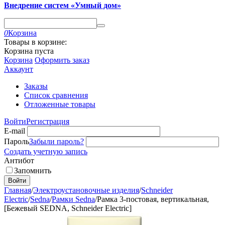
Внедрение систем «Умный дом»
0
Корзина
Товары в корзине:
Корзина пуста
Корзина
Оформить заказ
Аккаунт
Заказы
Список сравнения
Отложенные товары
Войти
Регистрация
E-mail
Пароль
Забыли пароль?
Создать учетную запись
Антибот
Запомнить
Войти
Главная
/
Электроустановочные изделия
/
Schneider
Electric
/
Sedna
/
Рамки Sedna
/
Рамка 3-постовая, вертикальная,
[Бежевый SEDNA, Schneider Electric]