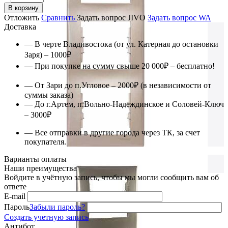
В корзину
Отложить
Сравнить
Задать вопрос JIVO
Задать вопрос WA
Доставка
— В черте Владивостока (от ул. Катерная до остановки
Заря) – 1000₽
— При покупке на сумму свыше 20 000₽ – бесплатно!
— От Зари до п.Угловое – 2000₽ (в независимости от
суммы заказа)
— До г.Артем, п.Вольно-Надеждинское и Соловей-Ключ
– 3000₽
— Все отправки в другие города через ТК, за счет
покупателя.
Варианты оплаты
Наши преимущества
Войдите в учётную запись, чтобы мы могли сообщить вам об
ответе
E-mail
Пароль
Забыли пароль?
Создать учетную запись
Антибот