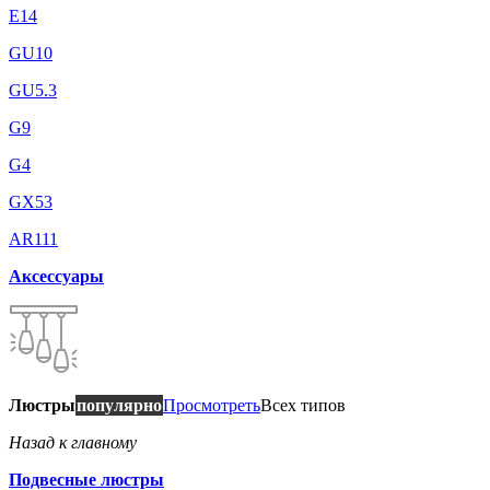
E14
GU10
GU5.3
G9
G4
GX53
AR111
Аксессуары
Люстры
популярно
Просмотреть
Всех типов
Назад к главному
Подвесные люстры