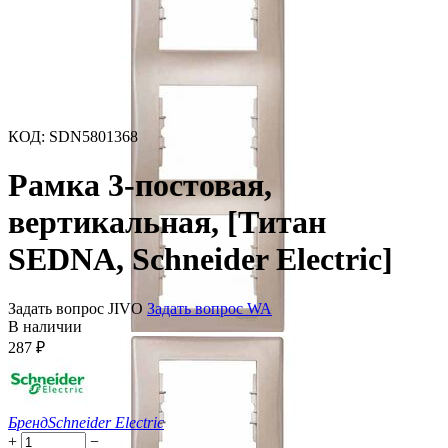
КОД
:
SDN5801368
Рамка 3-постовая,
вертикальная, [Титан
SEDNA, Schneider Electric]
Задать вопрос JIVO
Задать вопрос WA
В наличии
287
₽
Бренд
Schneider Electric
+
−