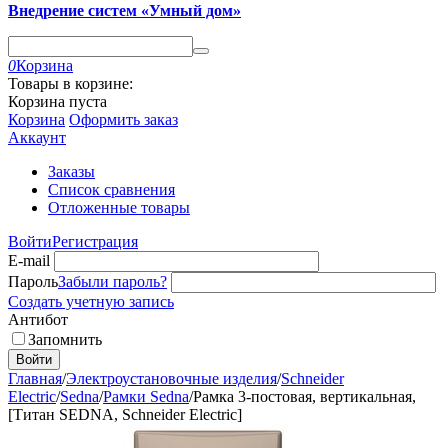
Внедрение систем «Умный дом»
0
Корзина
Товары в корзине:
Корзина пуста
Корзина
Оформить заказ
Аккаунт
Заказы
Список сравнения
Отложенные товары
Войти
Регистрация
E-mail
Пароль
Забыли пароль?
Создать учетную запись
Антибот
Запомнить
Войти
Главная
/
Электроустановочные изделия
/
Schneider
Electric
/
Sedna
/
Рамки Sedna
/
Рамка 3-постовая, вертикальная,
[Титан SEDNA, Schneider Electric]