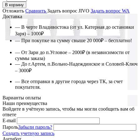
В корзину
Отложить
Сравнить
Задать вопрос JIVO
Задать вопрос WA
Доставка
— В черте Владивостока (от ул. Катерная до остановки
Заря) – 1000₽
— При покупке на сумму свыше 20 000₽ – бесплатно!
— От Зари до п.Угловое – 2000₽ (в независимости от
суммы заказа)
— До г.Артем, п.Вольно-Надеждинское и Соловей-Ключ
– 3000₽
— Все отправки в другие города через ТК, за счет
покупателя.
Варианты оплаты
Наши преимущества
Войдите в учётную запись, чтобы мы могли сообщить вам об
ответе
E-mail
Пароль
Забыли пароль?
Создать учетную запись
Антибот