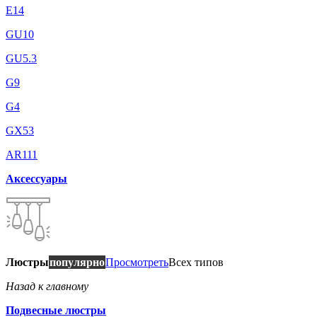
E14
GU10
GU5.3
G9
G4
GX53
AR111
Аксессуары
Люстры
популярно
Просмотреть
Всех типов
Назад к главному
Подвесные люстры