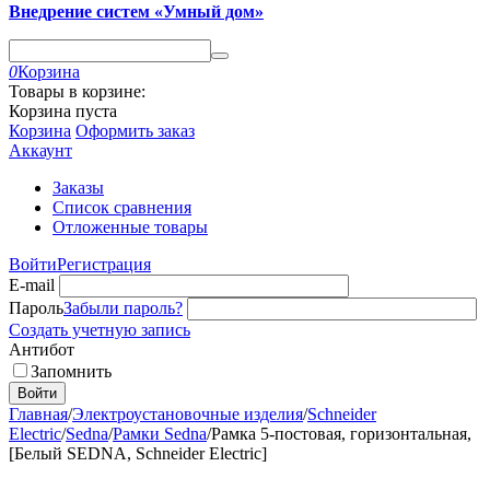
Внедрение систем «Умный дом»
0
Корзина
Товары в корзине:
Корзина пуста
Корзина
Оформить заказ
Аккаунт
Заказы
Список сравнения
Отложенные товары
Войти
Регистрация
E-mail
Пароль
Забыли пароль?
Создать учетную запись
Антибот
Запомнить
Войти
Главная
/
Электроустановочные изделия
/
Schneider
Electric
/
Sedna
/
Рамки Sedna
/
Рамка 5-постовая, горизонтальная,
[Белый SEDNA, Schneider Electric]