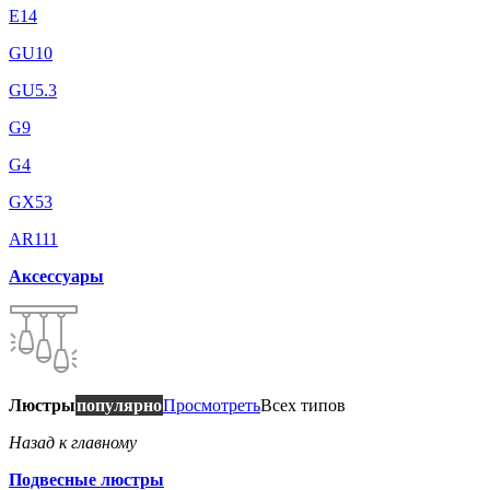
E14
GU10
GU5.3
G9
G4
GX53
AR111
Аксессуары
Люстры
популярно
Просмотреть
Всех типов
Назад к главному
Подвесные люстры