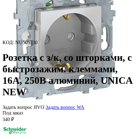
КОД
:
NU505730
Розетка с з/к, со шторками, с
быстрозажим. клеммами,
16А, 250В алюминий, UNICA
NEW
Задать вопрос JIVO
Задать вопрос WA
Под заказ
340
₽