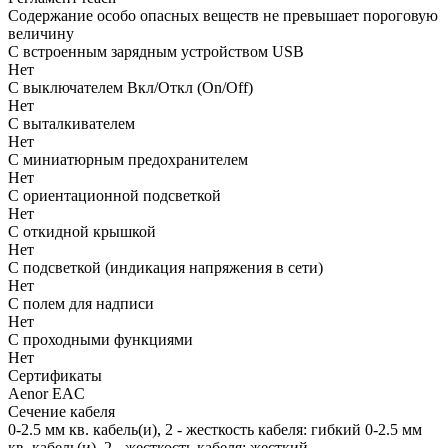
Содержание особо опасных веществ не превышает пороговую
величину
С встроенным зарядным устройством USB
Нет
С выключателем Вкл/Откл (On/Off)
Нет
С выталкивателем
Нет
С миниатюрным предохранителем
Нет
С ориентационной подсветкой
Нет
С откидной крышкой
Нет
С подсветкой (индикация напряжения в сети)
Нет
С полем для надписи
Нет
С проходными функциями
Нет
Сертификаты
Aenor EAC
Сечение кабеля
0-2.5 мм кв. кабель(и), 2 - жесткость кабеля: гибкий 0-2.5 мм
кв. кабель(и), 2 - жесткость кабеля: жесткий