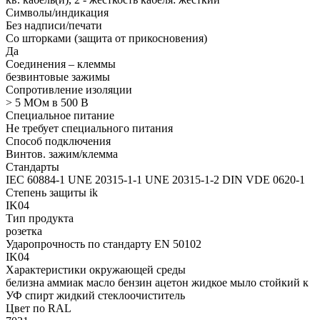
Символы/индикация
Без надписи/печати
Со шторками (защита от прикосновения)
Да
Соединения – клеммы
безвинтовые зажимы
Сопротивление изоляции
> 5 МОм в 500 В
Специальное питание
Не требует специального питания
Способ подключения
Винтов. зажим/клемма
Стандарты
IEC 60884-1 UNE 20315-1-1 UNE 20315-1-2 DIN VDE 0620-1
Степень защиты ik
IK04
Тип продукта
розетка
Ударопрочность по стандарту EN 50102
IK04
Характеристики окружающей среды
белизна аммиак масло бензин ацетон жидкое мыло стойкий к
УФ спирт жидкий стеклоочиститель
Цвет по RAL