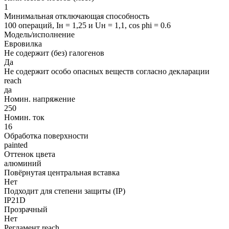
1
Минимальная отключающая способность
100 операций, Iн = 1,25 и Uн = 1,1, cos phi = 0.6
Модель/исполнение
Евровилка
Не содержит (без) галогенов
Да
Не содержит особо опасных веществ согласно декларации
reach
да
Номин. напряжение
250
Номин. ток
16
Обработка поверхности
painted
Оттенок цвета
алюминий
Повёрнутая центральная вставка
Нет
Подходит для степени защиты (IP)
IP21D
Прозрачный
Нет
Регламент reach