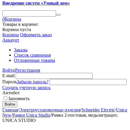
Внедрение систем «Умный дом»
0
Корзина
Товары в корзине:
Корзина пуста
Корзина
Оформить заказ
Аккаунт
Заказы
Список сравнения
Отложенные товары
Войти
Регистрация
E-mail
Пароль
Забыли пароль?
Создать учетную запись
Антибот
Запомнить
Войти
Главная
/
Электроустановочные изделия
/
Schneider Electric
/
Unica
New
/
Рамки Unica Studio
/
Рамка 2-постовая, медь/антрацит,
UNICA STUDIO