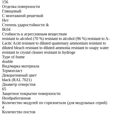
156
Отделка поверхности
Глянцевый
С монтажной решеткой
Нет
Степень ударостойкости ik
IK04
Стойкость к агрессивным веществам
resistant to alcohol (70 %) resistant to alcohol (96 %) resistant to A-
Lactic Acid resistant to diluted quaternary ammonium resistant to
diluted bleach resistant to diluted ammonia resistant to soapy water
resistant to crystal cleaner resistant to hydroge
Type of frame
double
Вид/марка материала
Термопласт
Декоративный цвет
black (RAL 7021)
Диаметр отверстия
65
Защитное покрытие поверхности
Необработанная
Количество модулей по горизонтали (для модульных серий)
4
Количество постов