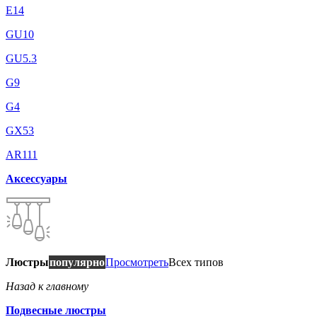
E14
GU10
GU5.3
G9
G4
GX53
AR111
Аксессуары
Люстры
популярно
Просмотреть
Всех типов
Назад к главному
Подвесные люстры