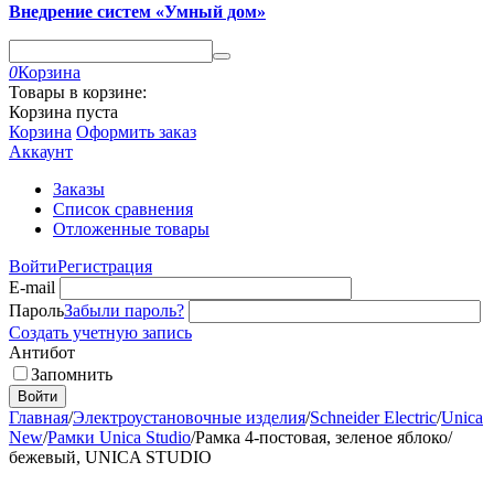
Внедрение систем «Умный дом»
0
Корзина
Товары в корзине:
Корзина пуста
Корзина
Оформить заказ
Аккаунт
Заказы
Список сравнения
Отложенные товары
Войти
Регистрация
E-mail
Пароль
Забыли пароль?
Создать учетную запись
Антибот
Запомнить
Войти
Главная
/
Электроустановочные изделия
/
Schneider Electric
/
Unica
New
/
Рамки Unica Studio
/
Рамка 4-постовая, зеленое яблоко/
бежевый, UNICA STUDIO