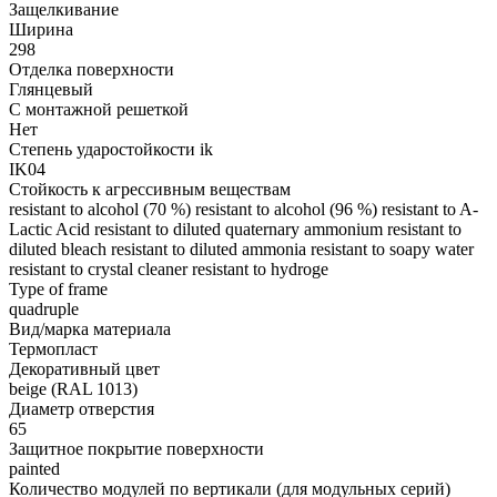
Защелкивание
Ширина
298
Отделка поверхности
Глянцевый
С монтажной решеткой
Нет
Степень ударостойкости ik
IK04
Стойкость к агрессивным веществам
resistant to alcohol (70 %) resistant to alcohol (96 %) resistant to A-
Lactic Acid resistant to diluted quaternary ammonium resistant to
diluted bleach resistant to diluted ammonia resistant to soapy water
resistant to crystal cleaner resistant to hydroge
Type of frame
quadruple
Вид/марка материала
Термопласт
Декоративный цвет
beige (RAL 1013)
Диаметр отверстия
65
Защитное покрытие поверхности
painted
Количество модулей по вертикали (для модульных серий)