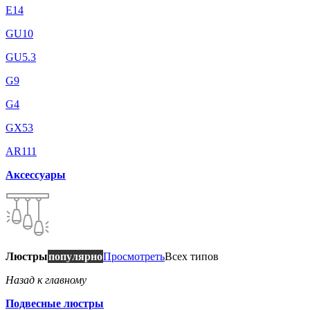
E14
GU10
GU5.3
G9
G4
GX53
AR111
Аксессуары
Люстры
популярно
Просмотреть
Всех типов
Назад к главному
Подвесные люстры