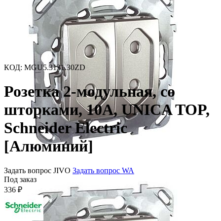
КОД
:
MGU5.3131.30ZD
Розетка 2-модульная, со
шторками, 10A, UNICA TOP,
Schneider Electric
[Алюминий]
Задать вопрос JIVO
Задать вопрос WA
Под заказ
336
₽