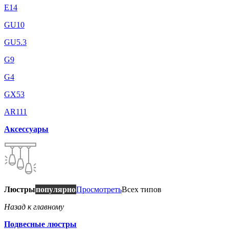
E14
GU10
GU5.3
G9
G4
GX53
AR111
Аксессуары
Люстры
популярно
Просмотреть
Всех типов
Назад к главному
Подвесные люстры