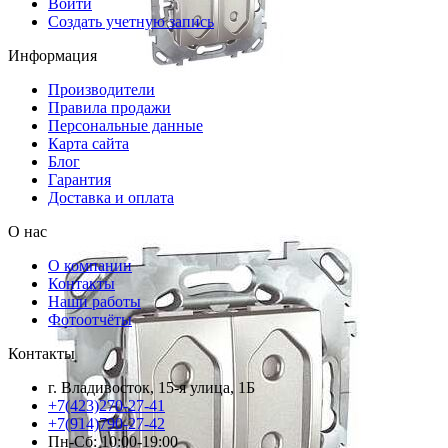
Войти
Создать учетную запись
Информация
Производители
Правила продажи
Персональные данные
Карта сайта
Блог
Гарантия
Доставка и оплата
О нас
О компании
Контакты
Наши работы
Фотоотчёты
Контакты
г. Владивосток, 15-я улица, 1Б
+7(423)270-27-41
+7(914)790-27-42
Пн-Сб: 10:00-19:00