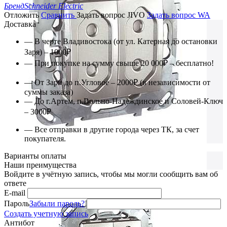
Бренд
Schneider Electric
Отложить
Сравнить
Задать вопрос JIVO
Задать вопрос WA
Доставка
— В черте Владивостока (от ул. Катерная до остановки
Заря) – 1000₽
— При покупке на сумму свыше 20 000₽ – бесплатно!
— От Зари до п.Угловое – 2000₽ (в независимости от
суммы заказа)
— До г.Артем, п.Вольно-Надеждинское и Соловей-Ключ
– 3000₽
— Все отправки в другие города через ТК, за счет
покупателя.
Варианты оплаты
Наши преимущества
Войдите в учётную запись, чтобы мы могли сообщить вам об
ответе
E-mail
Пароль
Забыли пароль?
Создать учетную запись
Антибот