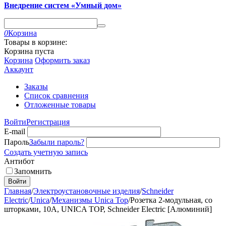
Внедрение систем «Умный дом»
0
Корзина
Товары в корзине:
Корзина пуста
Корзина
Оформить заказ
Аккаунт
Заказы
Список сравнения
Отложенные товары
Войти
Регистрация
E-mail
Пароль
Забыли пароль?
Создать учетную запись
Антибот
Запомнить
Войти
Главная
/
Электроустановочные изделия
/
Schneider
Electric
/
Unica
/
Механизмы Unica Top
/
Розетка 2-модульная, со
шторками, 10A, UNICA TOP, Schneider Electric [Алюминий]