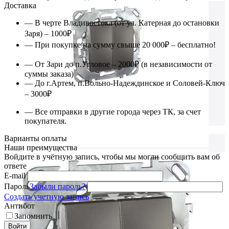
Доставка
— В черте Владивостока (от ул. Катерная до остановки
Заря) – 1000₽
— При покупке на сумму свыше 20 000₽ – бесплатно!
— От Зари до п.Угловое – 2000₽ (в независимости от
суммы заказа)
— До г.Артем, п.Вольно-Надеждинское и Соловей-Ключ
– 3000₽
— Все отправки в другие города через ТК, за счет
покупателя.
Варианты оплаты
Наши преимущества
Войдите в учётную запись, чтобы мы могли сообщить вам об
ответе
E-mail
Пароль
Забыли пароль?
Создать учетную запись
Антибот
Запомнить
Войти