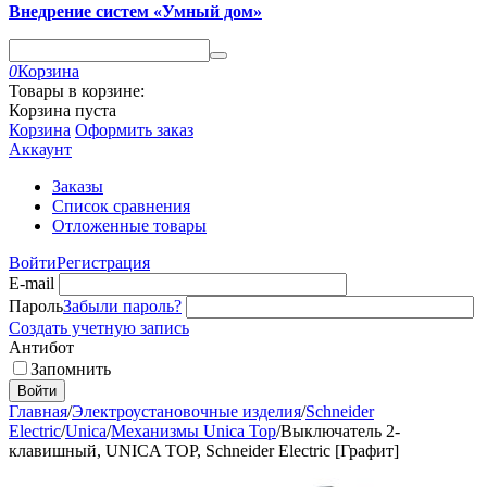
Внедрение систем «Умный дом»
0
Корзина
Товары в корзине:
Корзина пуста
Корзина
Оформить заказ
Аккаунт
Заказы
Список сравнения
Отложенные товары
Войти
Регистрация
E-mail
Пароль
Забыли пароль?
Создать учетную запись
Антибот
Запомнить
Войти
Главная
/
Электроустановочные изделия
/
Schneider
Electric
/
Unica
/
Механизмы Unica Top
/
Выключатель 2-
клавишный, UNICA TOP, Schneider Electric [Графит]