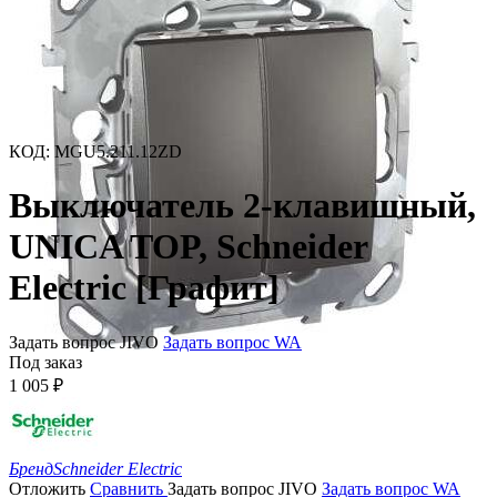
КОД
:
MGU5.211.12ZD
Выключатель 2-клавишный,
UNICA TOP, Schneider
Electric [Графит]
Задать вопрос JIVO
Задать вопрос WA
Под заказ
1 005
₽
Бренд
Schneider Electric
Отложить
Сравнить
Задать вопрос JIVO
Задать вопрос WA