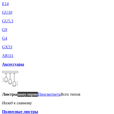
E14
GU10
GU5.3
G9
G4
GX53
AR111
Аксессуары
Люстры
популярно
Просмотреть
Всех типов
Назад к главному
Подвесные люстры