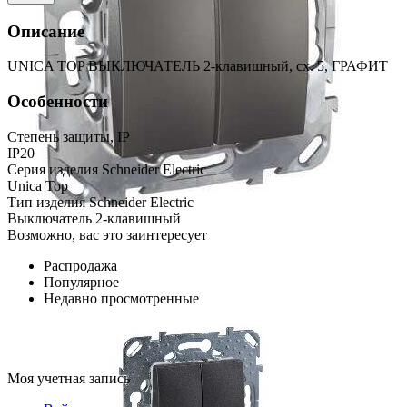
Описание
UNICA TOP ВЫКЛЮЧАТЕЛЬ 2-клавишный, сх. 5, ГРАФИТ
Особенности
Степень защиты, IP
IP20
Серия изделия Schneider Electric
Unica Top
Тип изделия Schneider Electric
Выключатель 2-клавишный
Возможно, вас это заинтересует
Распродажа
Популярное
Недавно просмотренные
Моя учетная запись