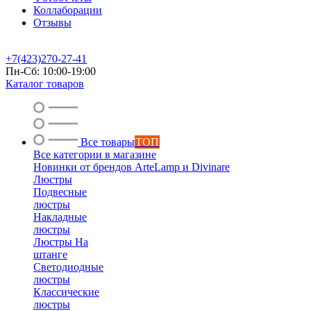
Коллаборации
Отзывы
+7(423)270-27-41
Пн-Сб: 10:00-19:00
Каталог товаров
Все товары
ТОП
Все категории в магазине
Новинки от брендов ArteLamp и Divinare
Люстры
Подвесные
люстры
Накладные
люстры
Люстры На
штанге
Светодиодные
люстры
Классические
люстры