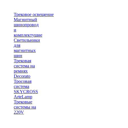
Трековое освещение
Магнитный
шинопровод
и
комплектущие
Светильники
для
магнитных
шин
Трековая
система на
ремнях
Decorato
Тросовая
система
SKYCROSS
ArteLamp
Трековые
системы на
220V