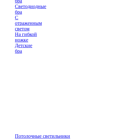
бра
Светодиодные
бра
С
отраженным
светом
На гибкой
ножке
Детские
бра
Потолочные светильники