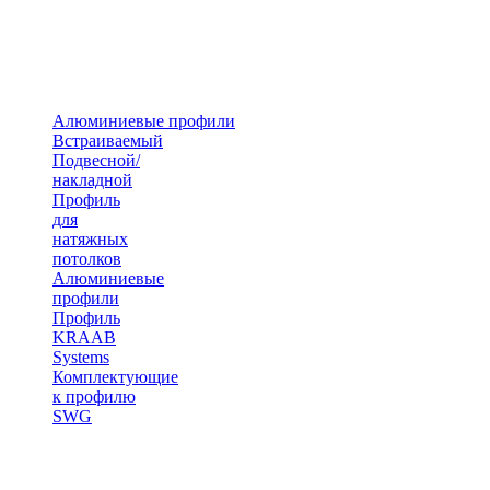
Алюминиевые профили
Встраиваемый
Подвесной/
накладной
Профиль
для
натяжных
потолков
Алюминиевые
профили
Профиль
KRAAB
Systems
Комплектующие
к профилю
SWG