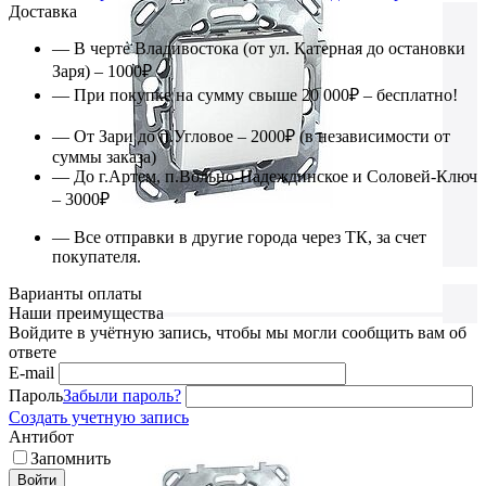
Доставка
— В черте Владивостока (от ул. Катерная до остановки
Заря) – 1000₽
— При покупке на сумму свыше 20 000₽ – бесплатно!
— От Зари до п.Угловое – 2000₽ (в независимости от
суммы заказа)
— До г.Артем, п.Вольно-Надеждинское и Соловей-Ключ
– 3000₽
— Все отправки в другие города через ТК, за счет
покупателя.
Варианты оплаты
Наши преимущества
Войдите в учётную запись, чтобы мы могли сообщить вам об
ответе
E-mail
Пароль
Забыли пароль?
Создать учетную запись
Антибот
Запомнить
Войти