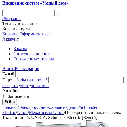
Внедрение систем «Умный дом»
0
Корзина
Товары в корзине:
Корзина пуста
Корзина
Оформить заказ
Аккаунт
Заказы
Список сравнения
Отложенные товары
Войти
Регистрация
E-mail
Пароль
Забыли пароль?
Создать учетную запись
Антибот
Запомнить
Войти
Главная
/
Электроустановочные изделия
/
Schneider
Electric
/
Unica
/
Механизмы Unica
/
Перекрестный выключатель,
1-клавишный, UNICA, Schneider Electric [Белый]