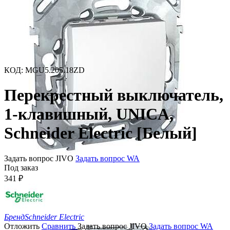
КОД
:
MGU5.205.18ZD
Перекрестный выключатель,
1-клавишный, UNICA,
Schneider Electric [Белый]
Задать вопрос JIVO
Задать вопрос WA
Под заказ
341
₽
Бренд
Schneider Electric
Отложить
Сравнить
Задать вопрос JIVO
Задать вопрос WA