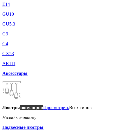
E14
GU10
GU5.3
G9
G4
GX53
AR111
Аксессуары
Люстры
популярно
Просмотреть
Всех типов
Назад к главному
Подвесные люстры