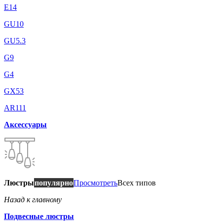
E14
GU10
GU5.3
G9
G4
GX53
AR111
Аксессуары
Люстры
популярно
Просмотреть
Всех типов
Назад к главному
Подвесные люстры