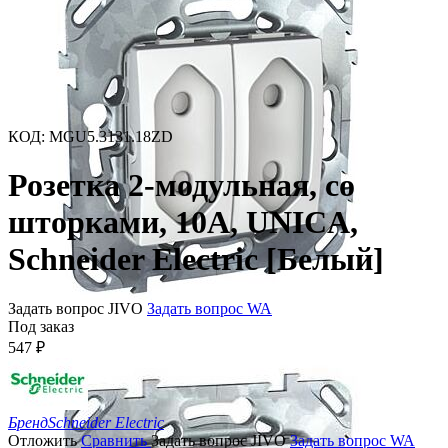
КОД
:
MGU5.3131.18ZD
Розетка 2-модульная, со
шторками, 10A, UNICA,
Schneider Electric [Белый]
Задать вопрос JIVO
Задать вопрос WA
Под заказ
547
₽
Бренд
Schneider Electric
Отложить
Сравнить
Задать вопрос JIVO
Задать вопрос WA