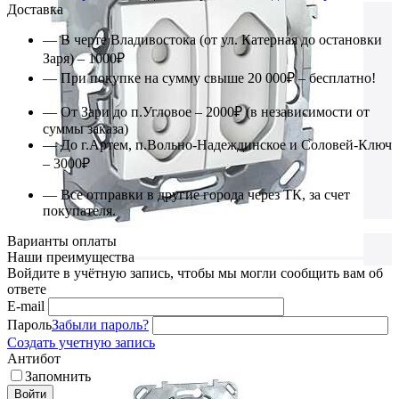
Доставка
— В черте Владивостока (от ул. Катерная до остановки
Заря) – 1000₽
— При покупке на сумму свыше 20 000₽ – бесплатно!
— От Зари до п.Угловое – 2000₽ (в независимости от
суммы заказа)
— До г.Артем, п.Вольно-Надеждинское и Соловей-Ключ
– 3000₽
— Все отправки в другие города через ТК, за счет
покупателя.
Варианты оплаты
Наши преимущества
Войдите в учётную запись, чтобы мы могли сообщить вам об
ответе
E-mail
Пароль
Забыли пароль?
Создать учетную запись
Антибот
Запомнить
Войти