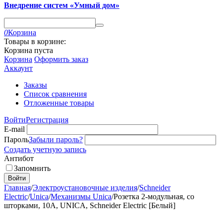
Внедрение систем «Умный дом»
0
Корзина
Товары в корзине:
Корзина пуста
Корзина
Оформить заказ
Аккаунт
Заказы
Список сравнения
Отложенные товары
Войти
Регистрация
E-mail
Пароль
Забыли пароль?
Создать учетную запись
Антибот
Запомнить
Войти
Главная
/
Электроустановочные изделия
/
Schneider
Electric
/
Unica
/
Механизмы Unica
/
Розетка 2-модульная, со
шторками, 10A, UNICA, Schneider Electric [Белый]