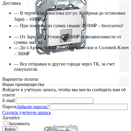
Доставка
— В черте Владивостока (от ул. Катерная до остановки
Заря) – 1000₽
— При покупке на сумму свыше 20 000₽ – бесплатно!
— От Зари до п.Угловое – 2000₽ (в независимости от
суммы заказа)
— До г.Артем, п.Вольно-Надеждинское и Соловей-Ключ
– 3000₽
— Все отправки в другие города через ТК, за счет
покупателя.
Варианты оплаты
Наши преимущества
Войдите в учётную запись, чтобы мы могли сообщить вам об
ответе
E-mail
Пароль
Забыли пароль?
Создать учетную запись
Антибот
Запомнить
Войти