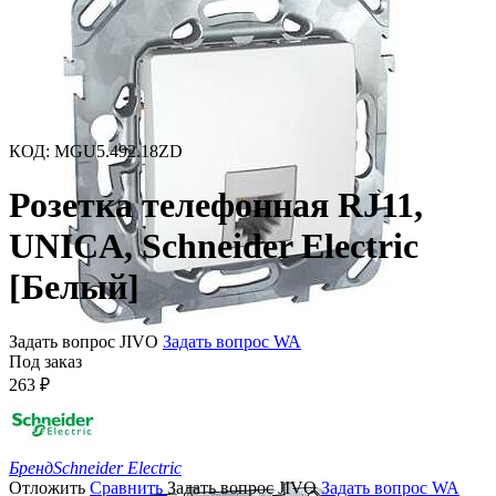
КОД
:
MGU5.492.18ZD
Розетка телефонная RJ11,
UNICA, Schneider Electric
[Белый]
Задать вопрос JIVO
Задать вопрос WA
Под заказ
263
₽
Бренд
Schneider Electric
Отложить
Сравнить
Задать вопрос JIVO
Задать вопрос WA