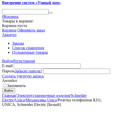
Внедрение систем «Умный дом»
0
Корзина
Товары в корзине:
Корзина пуста
Корзина
Оформить заказ
Аккаунт
Заказы
Список сравнения
Отложенные товары
Войти
Регистрация
E-mail
Пароль
Забыли пароль?
Создать учетную запись
Антибот
Запомнить
Войти
Главная
/
Электроустановочные изделия
/
Schneider
Electric
/
Unica
/
Механизмы Unica
/
Розетка телефонная RJ11,
UNICA, Schneider Electric [Белый]