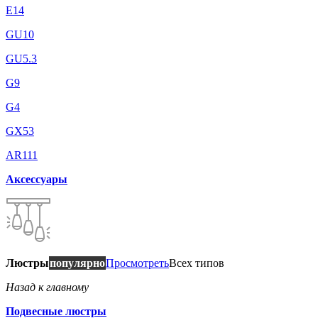
E14
GU10
GU5.3
G9
G4
GX53
AR111
Аксессуары
Люстры
популярно
Просмотреть
Всех типов
Назад к главному
Подвесные люстры