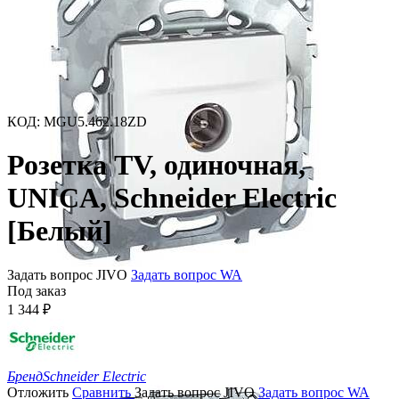
КОД
:
MGU5.462.18ZD
Розетка TV, одиночная,
UNICA, Schneider Electric
[Белый]
Задать вопрос JIVO
Задать вопрос WA
Под заказ
1 344
₽
Бренд
Schneider Electric
Отложить
Сравнить
Задать вопрос JIVO
Задать вопрос WA