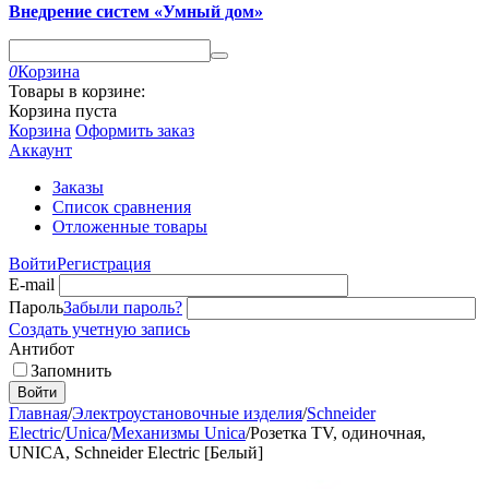
Внедрение систем «Умный дом»
0
Корзина
Товары в корзине:
Корзина пуста
Корзина
Оформить заказ
Аккаунт
Заказы
Список сравнения
Отложенные товары
Войти
Регистрация
E-mail
Пароль
Забыли пароль?
Создать учетную запись
Антибот
Запомнить
Войти
Главная
/
Электроустановочные изделия
/
Schneider
Electric
/
Unica
/
Механизмы Unica
/
Розетка TV, одиночная,
UNICA, Schneider Electric [Белый]