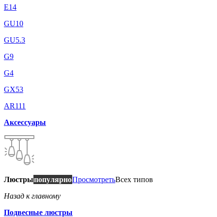
E14
GU10
GU5.3
G9
G4
GX53
AR111
Аксессуары
Люстры
популярно
Просмотреть
Всех типов
Назад к главному
Подвесные люстры