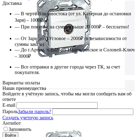
Доставка
— В черте Владивостока (от ул. Катерная до остановки
Заря) – 1000₽
— При покупке на сумму свыше 20 000₽ – бесплатно!
— От Зари до п.Угловое – 2000₽ (в независимости от
суммы заказа)
— До г.Артем, п.Вольно-Надеждинское и Соловей-Ключ
– 3000₽
— Все отправки в другие города через ТК, за счет
покупателя.
Варианты оплаты
Наши преимущества
Войдите в учётную запись, чтобы мы могли сообщить вам об
ответе
E-mail
Пароль
Забыли пароль?
Создать учетную запись
Антибот
Запомнить
Войти