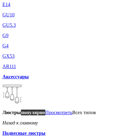
E14
GU10
GU5.3
G9
G4
GX53
AR111
Аксессуары
Люстры
популярно
Просмотреть
Всех типов
Назад к главному
Подвесные люстры