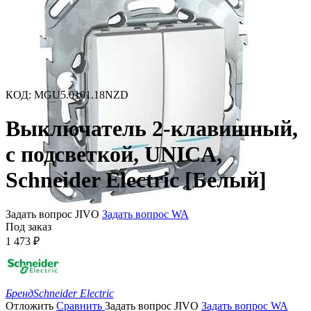
КОД
:
MGU5.0101.18NZD
Выключатель 2-клавишный,
с подсветкой, UNICA,
Schneider Electric [Белый]
Задать вопрос JIVO
Задать вопрос WA
Под заказ
1 473
₽
Бренд
Schneider Electric
Отложить
Сравнить
Задать вопрос JIVO
Задать вопрос WA