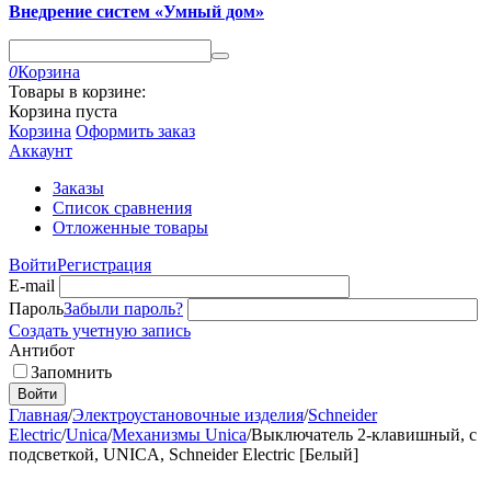
Внедрение систем «Умный дом»
0
Корзина
Товары в корзине:
Корзина пуста
Корзина
Оформить заказ
Аккаунт
Заказы
Список сравнения
Отложенные товары
Войти
Регистрация
E-mail
Пароль
Забыли пароль?
Создать учетную запись
Антибот
Запомнить
Войти
Главная
/
Электроустановочные изделия
/
Schneider
Electric
/
Unica
/
Механизмы Unica
/
Выключатель 2-клавишный, с
подсветкой, UNICA, Schneider Electric [Белый]