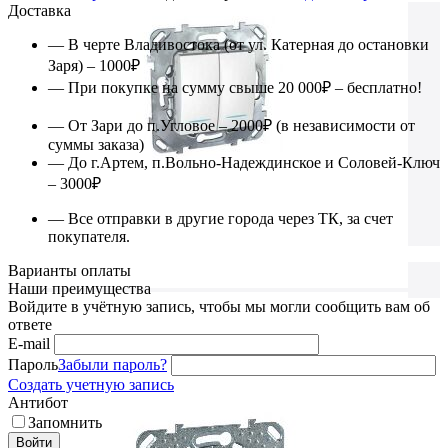
Доставка
— В черте Владивостока (от ул. Катерная до остановки
Заря) – 1000₽
— При покупке на сумму свыше 20 000₽ – бесплатно!
— От Зари до п.Угловое – 2000₽ (в независимости от
суммы заказа)
— До г.Артем, п.Вольно-Надеждинское и Соловей-Ключ
– 3000₽
— Все отправки в другие города через ТК, за счет
покупателя.
Варианты оплаты
Наши преимущества
Войдите в учётную запись, чтобы мы могли сообщить вам об
ответе
E-mail
Пароль
Забыли пароль?
Создать учетную запись
Антибот
Запомнить
Войти