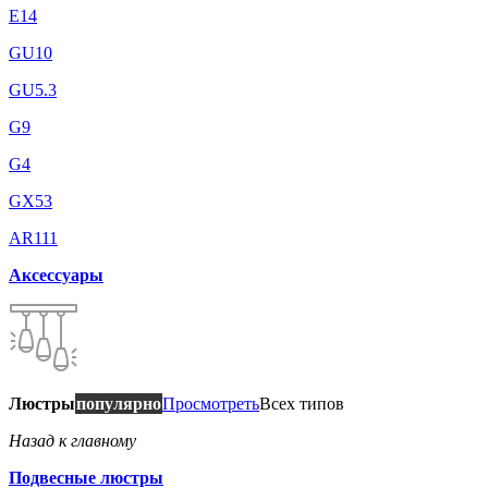
E14
GU10
GU5.3
G9
G4
GX53
AR111
Аксессуары
Люстры
популярно
Просмотреть
Всех типов
Назад к главному
Подвесные люстры