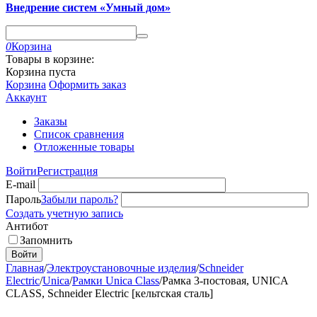
Внедрение систем «Умный дом»
0
Корзина
Товары в корзине:
Корзина пуста
Корзина
Оформить заказ
Аккаунт
Заказы
Список сравнения
Отложенные товары
Войти
Регистрация
E-mail
Пароль
Забыли пароль?
Создать учетную запись
Антибот
Запомнить
Войти
Главная
/
Электроустановочные изделия
/
Schneider
Electric
/
Unica
/
Рамки Unica Class
/
Рамка 3-постовая, UNICA
CLASS, Schneider Electric [кельтская сталь]