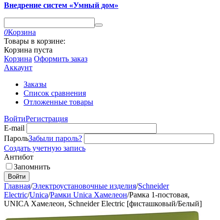
Внедрение систем «Умный дом»
0
Корзина
Товары в корзине:
Корзина пуста
Корзина
Оформить заказ
Аккаунт
Заказы
Список сравнения
Отложенные товары
Войти
Регистрация
E-mail
Пароль
Забыли пароль?
Создать учетную запись
Антибот
Запомнить
Войти
Главная
/
Электроустановочные изделия
/
Schneider
Electric
/
Unica
/
Рамки Unica Хамелеон
/
Рамка 1-постовая,
UNICA Хамелеон, Schneider Electric [фисташковый/Белый]