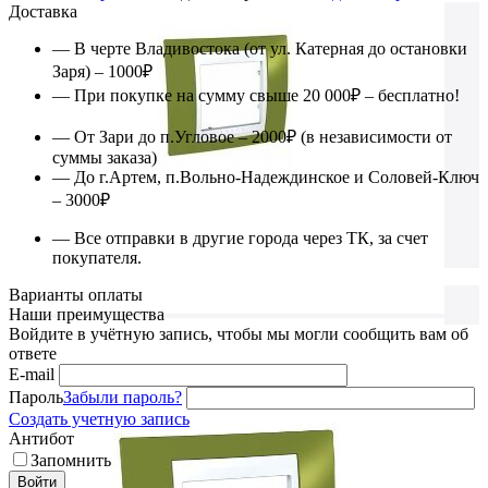
Доставка
— В черте Владивостока (от ул. Катерная до остановки
Заря) – 1000₽
— При покупке на сумму свыше 20 000₽ – бесплатно!
— От Зари до п.Угловое – 2000₽ (в независимости от
суммы заказа)
— До г.Артем, п.Вольно-Надеждинское и Соловей-Ключ
– 3000₽
— Все отправки в другие города через ТК, за счет
покупателя.
Варианты оплаты
Наши преимущества
Войдите в учётную запись, чтобы мы могли сообщить вам об
ответе
E-mail
Пароль
Забыли пароль?
Создать учетную запись
Антибот
Запомнить
Войти