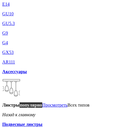
E14
GU10
GU5.3
G9
G4
GX53
AR111
Аксессуары
Люстры
популярно
Просмотреть
Всех типов
Назад к главному
Подвесные люстры