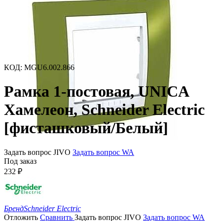
КОД
:
MGU6.002.866
Рамка 1-постовая, UNICA
Хамелеон, Schneider Electric
[фисташковый/Белый]
Задать вопрос JIVO
Задать вопрос WA
Под заказ
232
₽
Бренд
Schneider Electric
Отложить
Сравнить
Задать вопрос JIVO
Задать вопрос WA