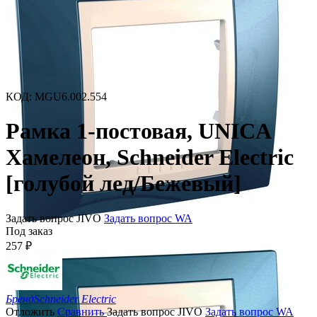
КОД
:
MGU6.002.554
Рамка 1-постовая, UNICA
Хамелеон, Schneider Electric
[голубой лед/Бежевый]
Задать вопрос JIVO
Задать вопрос WA
Под заказ
257
₽
Бренд
Schneider Electric
Отложить
Сравнить
Задать вопрос JIVO
Задать вопрос WA