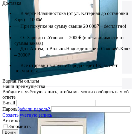
Доставка
— В черте Владивостока (от ул. Катерная до остановки
Заря) – 1000₽
— При покупке на сумму свыше 20 000₽ – бесплатно!
— От Зари до п.Угловое – 2000₽ (в независимости от
суммы заказа)
— До г.Артем, п.Вольно-Надеждинское и Соловей-Ключ
– 3000₽
— Все отправки в другие города через ТК, за счет
покупателя.
Варианты оплаты
Наши преимущества
Войдите в учётную запись, чтобы мы могли сообщить вам об
ответе
E-mail
Пароль
Забыли пароль?
Создать учетную запись
Антибот
Запомнить
Войти