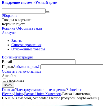
Внедрение систем «Умный дом»
0
Корзина
Товары в корзине:
Корзина пуста
Корзина
Оформить заказ
Аккаунт
Заказы
Список сравнения
Отложенные товары
Войти
Регистрация
E-mail
Пароль
Забыли пароль?
Создать учетную запись
Антибот
Запомнить
Войти
Главная
/
Электроустановочные изделия
/
Schneider
Electric
/
Unica
/
Рамки Unica Хамелеон
/
Рамка 1-постовая,
UNICA Хамелеон, Schneider Electric [голубой лед/Бежевый]