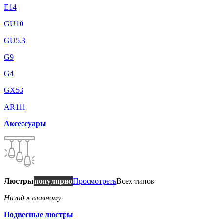
E14
GU10
GU5.3
G9
G4
GX53
AR111
Аксессуары
Люстры
популярно
Просмотреть
Всех типов
Назад к главному
Подвесные люстры