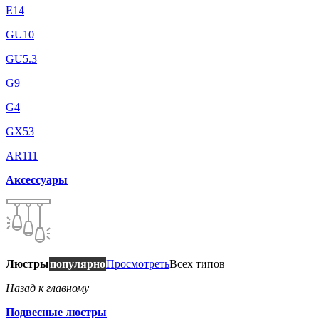
E14
GU10
GU5.3
G9
G4
GX53
AR111
Аксессуары
Люстры
популярно
Просмотреть
Всех типов
Назад к главному
Подвесные люстры