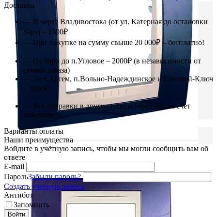
Доставка
— В черте Владивостока (от ул. Катерная до остановки
Заря) – 1000₽
— При покупке на сумму свыше 20 000₽ – бесплатно!
— От Зари до п.Угловое – 2000₽ (в независимости от
суммы заказа)
— До г.Артем, п.Вольно-Надеждинское и Соловей-Ключ
– 3000₽
— Все отправки в другие города через ТК, за счет
покупателя.
Варианты оплаты
Наши преимущества
Войдите в учётную запись, чтобы мы могли сообщить вам об
ответе
E-mail
Пароль
Забыли пароль?
Создать учетную запись
Антибот
Запомнить
Войти