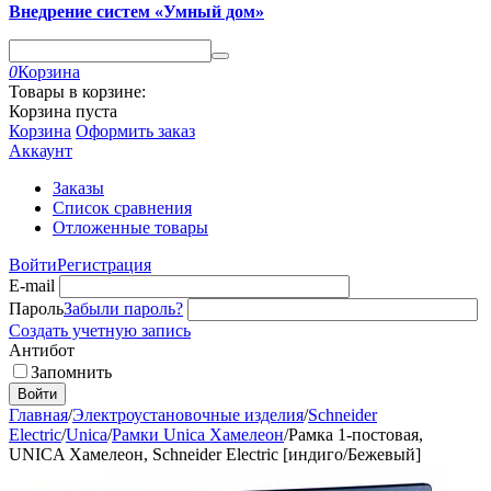
Внедрение систем «Умный дом»
0
Корзина
Товары в корзине:
Корзина пуста
Корзина
Оформить заказ
Аккаунт
Заказы
Список сравнения
Отложенные товары
Войти
Регистрация
E-mail
Пароль
Забыли пароль?
Создать учетную запись
Антибот
Запомнить
Войти
Главная
/
Электроустановочные изделия
/
Schneider
Electric
/
Unica
/
Рамки Unica Хамелеон
/
Рамка 1-постовая,
UNICA Хамелеон, Schneider Electric [индиго/Бежевый]