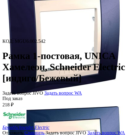
КОД
:
MGU6.002.542
Рамка 1-постовая, UNICA
Хамелеон, Schneider Electric
[индиго/Бежевый]
Задать вопрос JIVO
Задать вопрос WA
Под заказ
218
₽
Бренд
Schneider Electric
Отложить
Сравнить
Задать вопрос JIVO
Задать вопрос WA