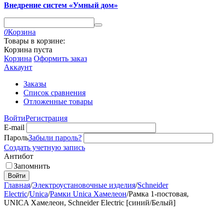
Внедрение систем «Умный дом»
0
Корзина
Товары в корзине:
Корзина пуста
Корзина
Оформить заказ
Аккаунт
Заказы
Список сравнения
Отложенные товары
Войти
Регистрация
E-mail
Пароль
Забыли пароль?
Создать учетную запись
Антибот
Запомнить
Войти
Главная
/
Электроустановочные изделия
/
Schneider
Electric
/
Unica
/
Рамки Unica Хамелеон
/
Рамка 1-постовая,
UNICA Хамелеон, Schneider Electric [синий/Белый]