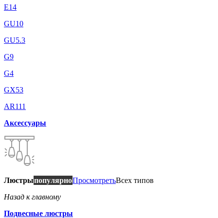
E14
GU10
GU5.3
G9
G4
GX53
AR111
Аксессуары
Люстры
популярно
Просмотреть
Всех типов
Назад к главному
Подвесные люстры