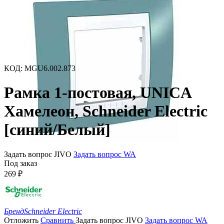
КОД
:
MGU6.002.873
Рамка 1-постовая, UNICA
Хамелеон, Schneider Electric
[синий/Белый]
Задать вопрос JIVO
Задать вопрос WA
Под заказ
269
₽
Бренд
Schneider Electric
Отложить
Сравнить
Задать вопрос JIVO
Задать вопрос WA