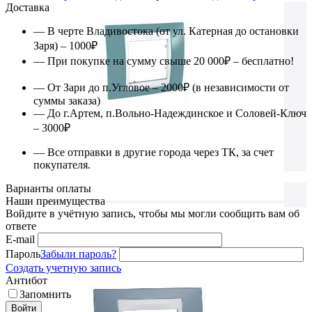
Доставка
— В черте Владивостока (от ул. Катерная до остановки
Заря) – 1000₽
— При покупке на сумму свыше 20 000₽ – бесплатно!
— От Зари до п.Угловое – 2000₽ (в независимости от
суммы заказа)
— До г.Артем, п.Вольно-Надеждинское и Соловей-Ключ
– 3000₽
— Все отправки в другие города через ТК, за счет
покупателя.
Варианты оплаты
Наши преимущества
Войдите в учётную запись, чтобы мы могли сообщить вам об
ответе
E-mail
Пароль
Забыли пароль?
Создать учетную запись
Антибот
Запомнить
Войти