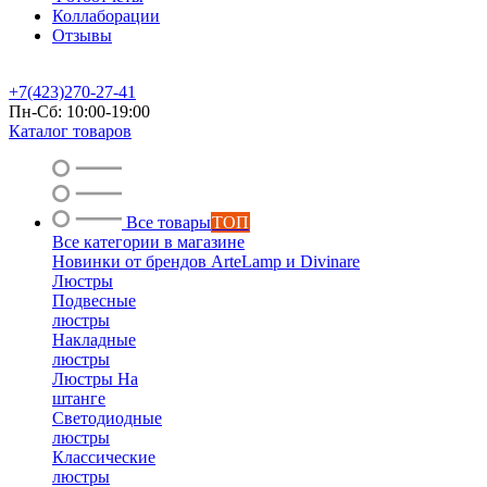
Коллаборации
Отзывы
+7(423)270-27-41
Пн-Сб: 10:00-19:00
Каталог товаров
Все товары
ТОП
Все категории в магазине
Новинки от брендов ArteLamp и Divinare
Люстры
Подвесные
люстры
Накладные
люстры
Люстры На
штанге
Светодиодные
люстры
Классические
люстры