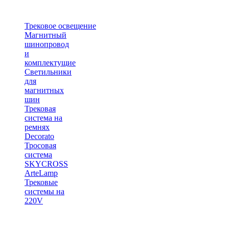
Трековое освещение
Магнитный
шинопровод
и
комплектущие
Светильники
для
магнитных
шин
Трековая
система на
ремнях
Decorato
Тросовая
система
SKYCROSS
ArteLamp
Трековые
системы на
220V