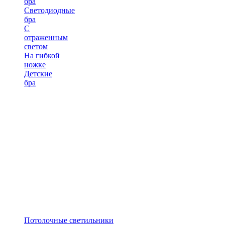
бра
Светодиодные
бра
С
отраженным
светом
На гибкой
ножке
Детские
бра
Потолочные светильники