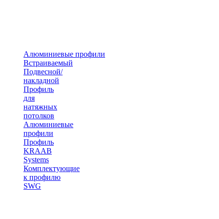
Алюминиевые профили
Встраиваемый
Подвесной/
накладной
Профиль
для
натяжных
потолков
Алюминиевые
профили
Профиль
KRAAB
Systems
Комплектующие
к профилю
SWG