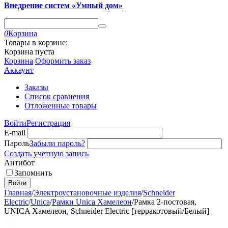
Внедрение систем «Умный дом»
0
Корзина
Товары в корзине:
Корзина пуста
Корзина
Оформить заказ
Аккаунт
Заказы
Список сравнения
Отложенные товары
Войти
Регистрация
E-mail
Пароль
Забыли пароль?
Создать учетную запись
Антибот
Запомнить
Войти
Главная
/
Электроустановочные изделия
/
Schneider
Electric
/
Unica
/
Рамки Unica Хамелеон
/
Рамка 2-постовая,
UNICA Хамелеон, Schneider Electric [терракотовый/Белый]