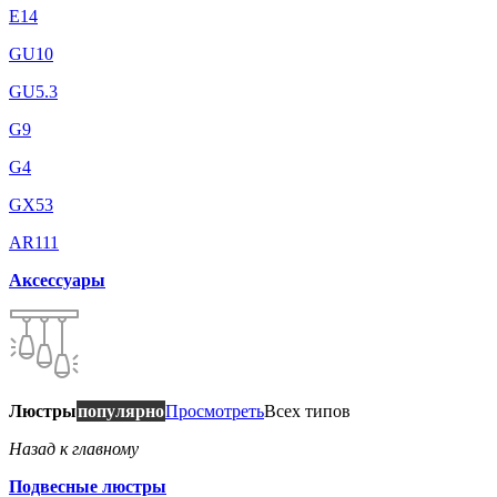
E14
GU10
GU5.3
G9
G4
GX53
AR111
Аксессуары
Люстры
популярно
Просмотреть
Всех типов
Назад к главному
Подвесные люстры