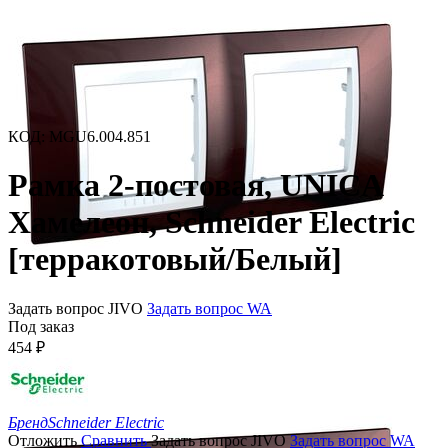
КОД
:
MGU6.004.851
Рамка 2-постовая, UNICA
Хамелеон, Schneider Electric
[терракотовый/Белый]
Задать вопрос JIVO
Задать вопрос WA
Под заказ
454
₽
Бренд
Schneider Electric
Отложить
Сравнить
Задать вопрос JIVO
Задать вопрос WA