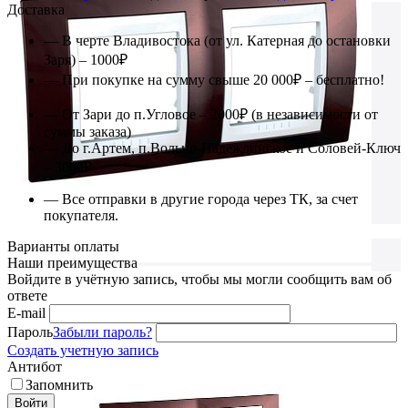
Доставка
— В черте Владивостока (от ул. Катерная до остановки
Заря) – 1000₽
— При покупке на сумму свыше 20 000₽ – бесплатно!
— От Зари до п.Угловое – 2000₽ (в независимости от
суммы заказа)
— До г.Артем, п.Вольно-Надеждинское и Соловей-Ключ
– 3000₽
— Все отправки в другие города через ТК, за счет
покупателя.
Варианты оплаты
Наши преимущества
Войдите в учётную запись, чтобы мы могли сообщить вам об
ответе
E-mail
Пароль
Забыли пароль?
Создать учетную запись
Антибот
Запомнить
Войти