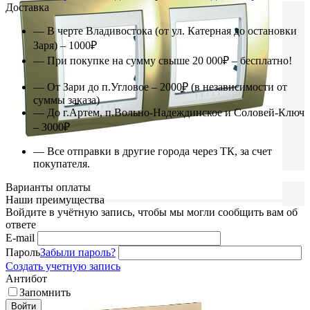
Доставка
— В черте Владивостока (от ул. Катерная до остановки
Заря) – 1000₽
— При покупке на сумму свыше 20 000₽ – бесплатно!
— От Зари до п.Угловое – 2000₽ (в независимости от
суммы заказа)
— До г.Артем, п.Вольно-Надеждинское и Соловей-Ключ
– 3000₽
— Все отправки в другие города через ТК, за счет
покупателя.
Варианты оплаты
Наши преимущества
Войдите в учётную запись, чтобы мы могли сообщить вам об
ответе
E-mail
Пароль
Забыли пароль?
Создать учетную запись
Антибот
Запомнить
Войти