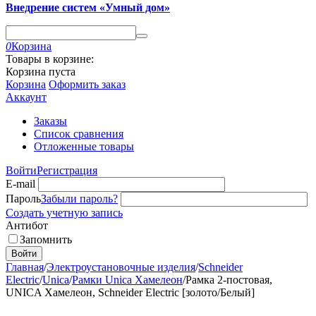
Внедрение систем «Умный дом»
0
Корзина
Товары в корзине:
Корзина пуста
Корзина
Оформить заказ
Аккаунт
Заказы
Список сравнения
Отложенные товары
Войти
Регистрация
E-mail
Пароль
Забыли пароль?
Создать учетную запись
Антибот
Запомнить
Войти
Главная
/
Электроустановочные изделия
/
Schneider
Electric
/
Unica
/
Рамки Unica Хамелеон
/
Рамка 2-постовая,
UNICA Хамелеон, Schneider Electric [золото/Белый]