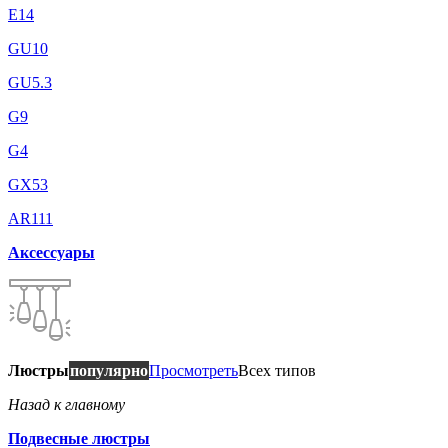
E14
GU10
GU5.3
G9
G4
GX53
AR111
Аксессуары
Люстры
популярно
Просмотреть
Всех типов
Назад к главному
Подвесные люстры