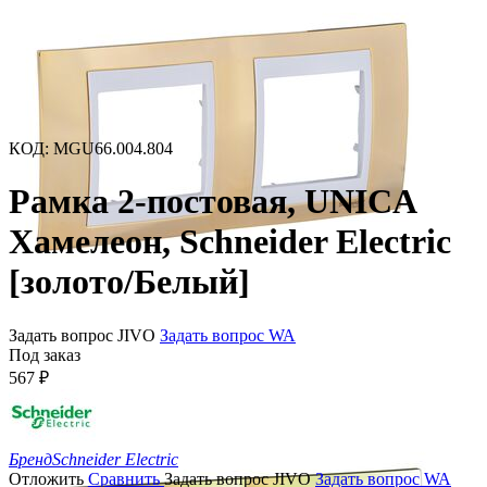
КОД
:
MGU66.004.804
Рамка 2-постовая, UNICA
Хамелеон, Schneider Electric
[золото/Белый]
Задать вопрос JIVO
Задать вопрос WA
Под заказ
567
₽
Бренд
Schneider Electric
Отложить
Сравнить
Задать вопрос JIVO
Задать вопрос WA